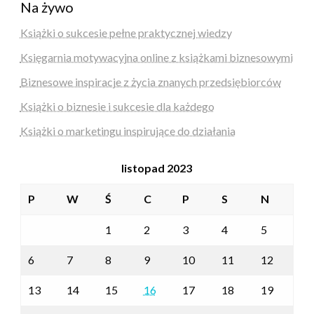
Na żywo
Książki o sukcesie pełne praktycznej wiedzy
Księgarnia motywacyjna online z książkami biznesowymi
Biznesowe inspiracje z życia znanych przedsiębiorców
Książki o biznesie i sukcesie dla każdego
Książki o marketingu inspirujące do działania
listopad 2023
P
W
Ś
C
P
S
N
1
2
3
4
5
6
7
8
9
10
11
12
13
14
15
16
17
18
19