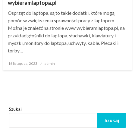
wybieramlaptopa.pl
Osprzęt do laptopa, są to takie dodatki, które mogą
pomóc w zwiększeniu sprawności pracy z laptopem.
Można je znaleźć na stronie www wybieramlaptopa.pl, na
przykład głośniki do laptopa, słuchawki, klawiatury i
myszki, monitory do laptopa, uchwyty, kable. Plecaki i
torby…
Opublikowane
16 listopada, 2023
admin
w
Szukaj
Szukaj