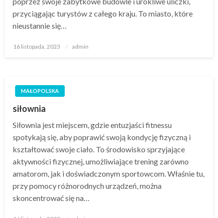
poprzez swoje zabytkowe budowle i urokliwe uliczki,
przyciągając turystów z całego kraju. To miasto, które
nieustannie się…
Opublikowane
16 listopada, 2023
admin
w
MAŁOPOLSKA
siłownia
Siłownia jest miejscem, gdzie entuzjaści fitnessu
spotykają się, aby poprawić swoją kondycję fizyczną i
kształtować swoje ciało. To środowisko sprzyjające
aktywności fizycznej, umożliwiające trening zarówno
amatorom, jak i doświadczonym sportowcom. Właśnie tu,
przy pomocy różnorodnych urządzeń, można
skoncentrować się na…
Opublikowane