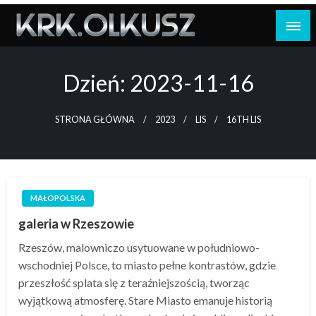
Skip
to
content
Dzień:
2023-11-16
STRONA GŁÓWNA
2023
LIS
16TH LIS
MAŁOPOLSKA
galeria w Rzeszowie
Rzeszów, malowniczo usytuowane w południowo-
wschodniej Polsce, to miasto pełne kontrastów, gdzie
przeszłość splata się z teraźniejszością, tworząc
wyjątkową atmosferę. Stare Miasto emanuje historią