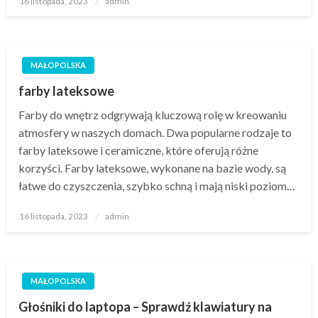
16 listopada, 2023
admin
w
MAŁOPOLSKA
farby lateksowe
Farby do wnętrz odgrywają kluczową rolę w kreowaniu
atmosfery w naszych domach. Dwa popularne rodzaje to
farby lateksowe i ceramiczne, które oferują różne
korzyści. Farby lateksowe, wykonane na bazie wody, są
łatwe do czyszczenia, szybko schną i mają niski poziom…
Opublikowane
16 listopada, 2023
admin
w
MAŁOPOLSKA
Głośniki do laptopa – Sprawdź klawiatury na