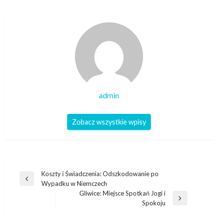
admin
Zobacz wszystkie wpisy
Nawigacja
Koszty i Świadczenia: Odszkodowanie po
Poprzedni
Wypadku w Niemczech
wpisu
wpis
Gliwice: Miejsce Spotkań Jogi i
Następny
Spokoju
wpis