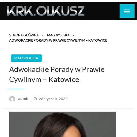
Skip
to
content
STRONA GŁÓWNA
MAŁOPOLSKA
ADWOKACKIE PORADY W PRAWIE CYWILNYM – KATOWICE
MAŁOPOLSKA
Adwokackie Porady w Prawie
Cywilnym – Katowice
Opublikowane
admin
26 stycznia, 2024
w