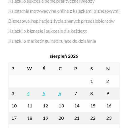
Książki o sukcesie pełne praktycznej wiedzy
Księgarnia motywacyjna online z książkami biznesowymi
Biznesowe inspiracje z życia znanych przedsiębiorców
Książki o biznesie i sukcesie dla każdego
Książki o marketingu inspirujące do działania
sierpień 2026
P
W
Ś
C
P
S
N
1
2
3
4
5
6
7
8
9
10
11
12
13
14
15
16
17
18
19
20
21
22
23