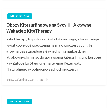
MAŁOPOLSKA
Obozy Kitesurfingowe na Sycylii – Aktywne
Wakacje z KiteTherapy
KiteTherapy to polska szkoła kitesurfingu, która oferuje
wyjątkowe doświadczenia na malowniczej Sycylii. Jej
główna baza znajduje się w jednym z najbardziej
atrakcyjnych miejsc do uprawiania kitesurfingu w Europie
– w Zatoce Lo Stagnone, na terenie Rezerwatu
Naturalnego w północno-zachodniej części…
Opublikowane
24 października, 2024
admin
w
MAŁOPOLSKA