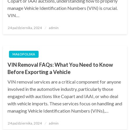
Copart or IAAI auctions, understanding how to properly
manage Vehicle Identification Numbers (VIN) is crucial.
VIN…
Opublikowane
24 października, 2024
admin
w
MAŁOPOLSKA
VIN Removal FAQs: What You Need to Know
Before Exporting a Vehicle
VIN removal services are a critical component for anyone
involved in the automotive industry, particularly those
engaged with auctions like Copart and IAAI, or who deal
with vehicle imports. These services focus on handling and
managing Vehicle Identification Numbers (VINs),…
Opublikowane
24 października, 2024
admin
w