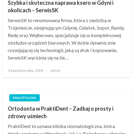
Szybka i skuteczna naprawa ksero w Gdyni i
okolicach – SerwisSK
SerwisSK to renomowana firma, która z siedzibą w
Trójmieście, obejmującym Gdynię, Gdańsk, Sopot, Rumię,
Redę oraz Wejherowo, specjalizuje się w kompleksowej
obsłudze urządzeń biurowych. W dobie dynamicznie
rozwijającej się technologii, jaką są druk i kopiowanie,
SerwisSK wyróżnia się na tle…
Opublikowane
24 października, 2024
admin
w
MAŁOPOLSKA
Ortodonta w PraktiDent – Zadbaj o prosty i
zdrowy uśmiech
PraktiDent to uznana klinika stomatologiczna, która
działa zarówno w Wrocławiu, jak i w Bolesławcu, oferując