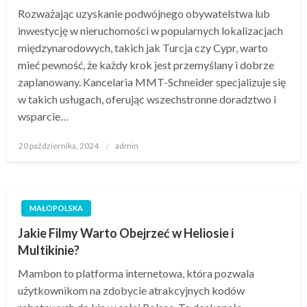
Rozważając uzyskanie podwójnego obywatelstwa lub
inwestycję w nieruchomości w popularnych lokalizacjach
międzynarodowych, takich jak Turcja czy Cypr, warto
mieć pewność, że każdy krok jest przemyślany i dobrze
zaplanowany. Kancelaria MMT-Schneider specjalizuje się
w takich usługach, oferując wszechstronne doradztwo i
wsparcie…
Opublikowane
20 października, 2024
admin
w
MAŁOPOLSKA
Jakie Filmy Warto Obejrzeć w Heliosie i
Multikinie?
Mambon to platforma internetowa, która pozwala
użytkownikom na zdobycie atrakcyjnych kodów