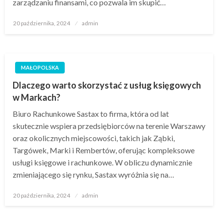
zarządzaniu finansami, co pozwala im skupić…
Opublikowane
20 października, 2024
admin
w
MAŁOPOLSKA
Dlaczego warto skorzystać z usług księgowych
w Markach?
Biuro Rachunkowe Sastax to firma, która od lat
skutecznie wspiera przedsiębiorców na terenie Warszawy
oraz okolicznych miejscowości, takich jak Ząbki,
Targówek, Marki i Rembertów, oferując kompleksowe
usługi księgowe i rachunkowe. W obliczu dynamicznie
zmieniającego się rynku, Sastax wyróżnia się na…
Opublikowane
20 października, 2024
admin
w