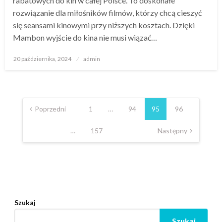
rabatowych do kin w całej Polsce. To doskonałe
rozwiązanie dla miłośników filmów, którzy chcą cieszyć
się seansami kinowymi przy niższych kosztach. Dzięki
Mambon wyjście do kina nie musi wiązać…
Opublikowane
20 października, 2024
admin
w
Nawigacja
po
Poprzedni
1
…
94
95
96
wpisach
…
157
Następny
Szukaj
Szukaj