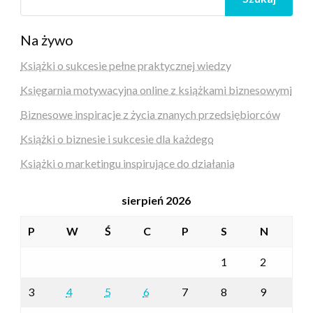
Na żywo
Książki o sukcesie pełne praktycznej wiedzy
Księgarnia motywacyjna online z książkami biznesowymi
Biznesowe inspiracje z życia znanych przedsiębiorców
Książki o biznesie i sukcesie dla każdego
Książki o marketingu inspirujące do działania
sierpień 2026
P
W
Ś
C
P
S
N
1
2
3
4
5
6
7
8
9