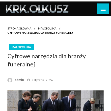
Skip
to
content
STRONA GŁÓWNA
MAŁOPOLSKA
CYFROWE NARZĘDZIA DLA BRANŻY FUNERALNEJ
MAŁOPOLSKA
Cyfrowe narzędzia dla branży
funeralnej
Opublikowane
admin
7 stycznia, 2026
w