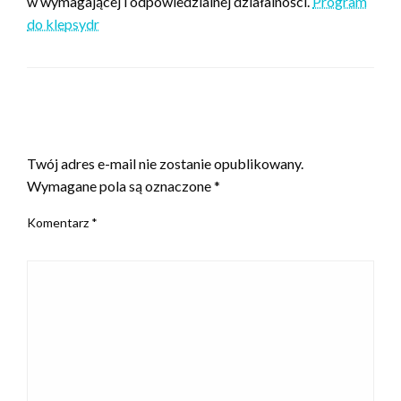
w wymagającej i odpowiedzialnej działalności.
Program
do klepsydr
ZOSTAW ODPOWIEDŹ
Twój adres e-mail nie zostanie opublikowany.
Wymagane pola są oznaczone
*
Komentarz
*