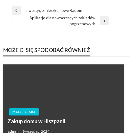
Nawigacja
Inwestycje mieszkaniowe Radom
Poprzedni
wpisu
Aplikacje dla nowoczesnych zakładów
wpis
Następny
pogrzebowych
wpis
MOŻE CI SIĘ SPODOBAĆ RÓWNIEŻ
MAŁOPOLSKA
Zakup domu w Hiszpanii
admin
9 września, 2024