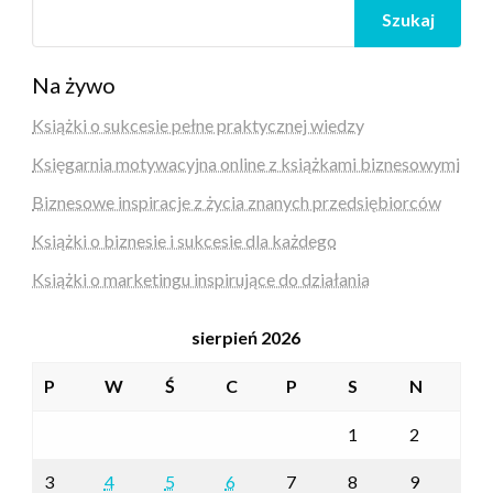
Szukaj
Na żywo
Książki o sukcesie pełne praktycznej wiedzy
Księgarnia motywacyjna online z książkami biznesowymi
Biznesowe inspiracje z życia znanych przedsiębiorców
Książki o biznesie i sukcesie dla każdego
Książki o marketingu inspirujące do działania
sierpień 2026
P
W
Ś
C
P
S
N
1
2
3
4
5
6
7
8
9