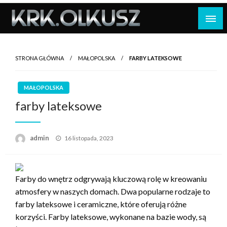
Skip
to
content
STRONA GŁÓWNA
MAŁOPOLSKA
FARBY LATEKSOWE
MAŁOPOLSKA
farby lateksowe
Opublikowane
admin
16 listopada, 2023
w
Farby do wnętrz odgrywają kluczową rolę w kreowaniu
atmosfery w naszych domach. Dwa popularne rodzaje to
farby lateksowe i ceramiczne, które oferują różne
korzyści. Farby lateksowe, wykonane na bazie wody, są