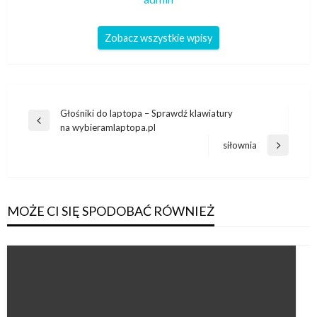
Zobacz wszystkie wpisy
Nawigacja
Głośniki do laptopa – Sprawdź klawiatury
Poprzedni
na wybieramlaptopa.pl
wpisu
wpis
siłownia
Następny
wpis
MOŻE CI SIĘ SPODOBAĆ RÓWNIEŻ