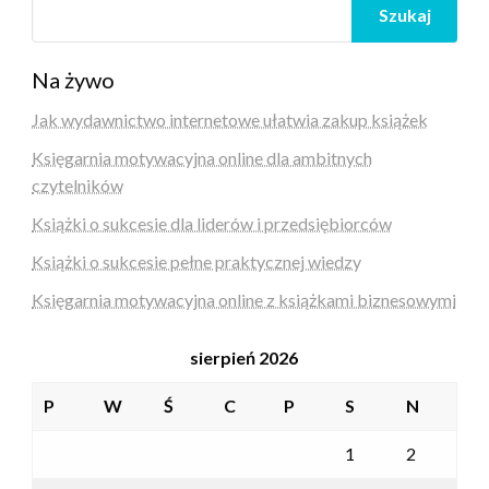
Szukaj
Na żywo
Jak wydawnictwo internetowe ułatwia zakup książek
Księgarnia motywacyjna online dla ambitnych
czytelników
Książki o sukcesie dla liderów i przedsiębiorców
Książki o sukcesie pełne praktycznej wiedzy
Księgarnia motywacyjna online z książkami biznesowymi
sierpień 2026
P
W
Ś
C
P
S
N
1
2