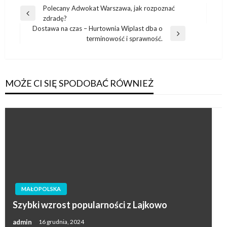
Nawigacja
Polecany Adwokat Warszawa, jak rozpoznać
Poprzedni
zdradę?
wpisu
wpis
Dostawa na czas – Hurtownia Wiplast dba o
Następny
terminowość i sprawność.
wpis
MOŻE CI SIĘ SPODOBAĆ RÓWNIEŻ
MAŁOPOLSKA
Szybki wzrost popularności z Lajkowo
admin
16 grudnia, 2024