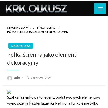
Skip
to
content
STRONA GŁÓWNA
MAŁOPOLSKA
PÓŁKA ŚCIENNA JAKO ELEMENT DEKORACYJNY
MAŁOPOLSKA
Półka ścienna jako element
dekoracyjny
Opublikowane
admin
9 czerwca, 2024
w
Szafka łazienkowa to jeden z podstawowych elementów
wyposażenia każdej łazienki. Pełni ona funkcję nie tylko