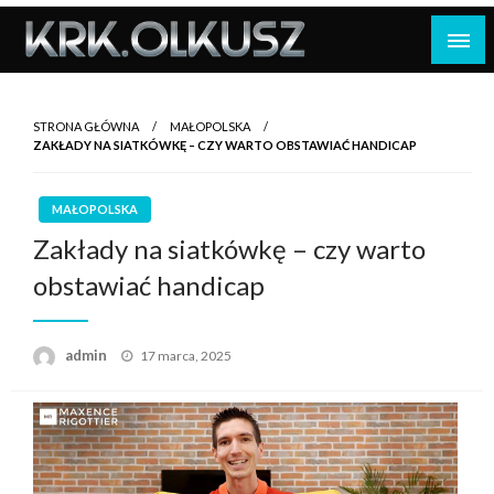
Skip
to
content
STRONA GŁÓWNA
MAŁOPOLSKA
ZAKŁADY NA SIATKÓWKĘ – CZY WARTO OBSTAWIAĆ HANDICAP
MAŁOPOLSKA
Zakłady na siatkówkę – czy warto
obstawiać handicap
Opublikowane
admin
17 marca, 2025
w