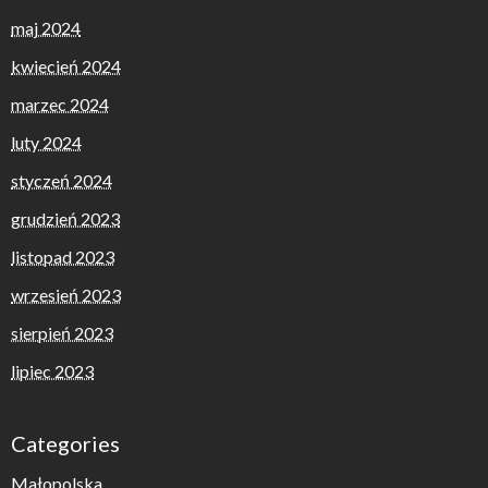
maj 2024
kwiecień 2024
marzec 2024
luty 2024
styczeń 2024
grudzień 2023
listopad 2023
wrzesień 2023
sierpień 2023
lipiec 2023
Categories
Małopolska