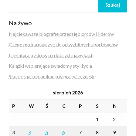
Szukaj
Na żywo
Najciekawsze biografie przedsiębiorców i liderów
Czego można nauczyć się od wybitnych sportowców
Literatura o zdrowiu i dobrych nawykach
Książki wspierające świadomy styl życia
Skuteczna komunikacja w pracy i biznesie
sierpień 2026
P
W
Ś
C
P
S
N
1
2
3
4
5
6
7
8
9