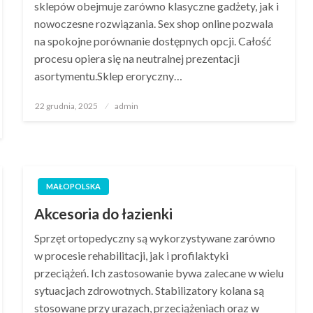
sklepów obejmuje zarówno klasyczne gadżety, jak i
nowoczesne rozwiązania. Sex shop online pozwala
na spokojne porównanie dostępnych opcji. Całość
procesu opiera się na neutralnej prezentacji
asortymentu.Sklep eroryczny…
Opublikowane
22 grudnia, 2025
admin
w
MAŁOPOLSKA
Akcesoria do łazienki
Sprzęt ortopedyczny są wykorzystywane zarówno
w procesie rehabilitacji, jak i profilaktyki
przeciążeń. Ich zastosowanie bywa zalecane w wielu
sytuacjach zdrowotnych. Stabilizatory kolana są
stosowane przy urazach, przeciążeniach oraz w