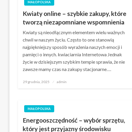
MAŁOPOLSKA
Kwiaty online – szybkie zakupy, które
tworzą niezapomniane wspomnienia
Kwiaty są nieodłącznym elementem wielu ważnych
chwil w naszym życiu. Często to one stanowią
najpiękniejszy sposób wyrażenia naszych emocji i
pamięci o innych. kwiaciarnia Internetowa Jednak
życie w dzisiejszym szybkim tempie sprawia, że nie
zawsze mamy czas na zakupy stacjonarne….
Opublikowane
29 grudnia, 2025
admin
w
MAŁOPOLSKA
Energooszczędność – wybór sprzętu,
który jest przyjazny środowisku