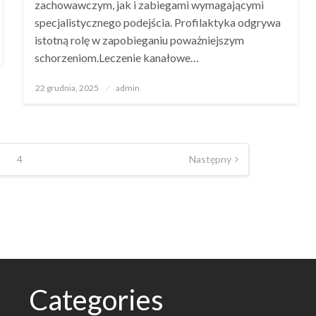
zachowawczym, jak i zabiegami wymagającymi
specjalistycznego podejścia. Profilaktyka odgrywa
istotną rolę w zapobieganiu poważniejszym
schorzeniom.Leczenie kanałowe…
Opublikowane
22 grudnia, 2025
admin
w
4
Następny
Categories