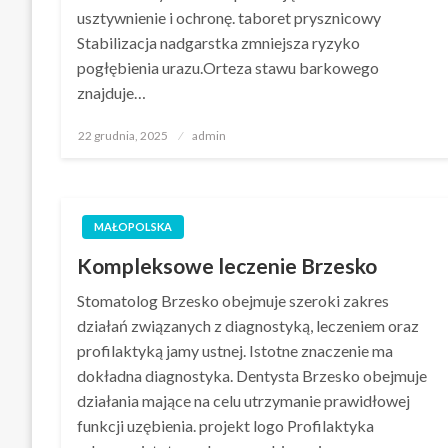
usztywnienie i ochronę. taboret prysznicowy
Stabilizacja nadgarstka zmniejsza ryzyko
pogłębienia urazu.Orteza stawu barkowego
znajduje…
Opublikowane
22 grudnia, 2025
admin
w
MAŁOPOLSKA
Kompleksowe leczenie Brzesko
Stomatolog Brzesko obejmuje szeroki zakres
działań związanych z diagnostyką, leczeniem oraz
profilaktyką jamy ustnej. Istotne znaczenie ma
dokładna diagnostyka. Dentysta Brzesko obejmuje
działania mające na celu utrzymanie prawidłowej
funkcji uzębienia. projekt logo Profilaktyka