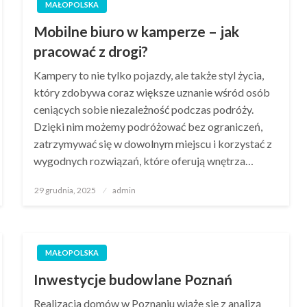
MAŁOPOLSKA
Mobilne biuro w kamperze – jak
pracować z drogi?
Kampery to nie tylko pojazdy, ale także styl życia,
który zdobywa coraz większe uznanie wśród osób
ceniących sobie niezależność podczas podróży.
Dzięki nim możemy podróżować bez ograniczeń,
zatrzymywać się w dowolnym miejscu i korzystać z
wygodnych rozwiązań, które oferują wnętrza…
Opublikowane
29 grudnia, 2025
admin
w
MAŁOPOLSKA
Inwestycje budowlane Poznań
Realizacja domów w Poznaniu wiąże się z analizą