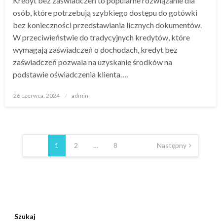
Kredyt bez zaświadczeń to popularne rozwiązanie dla
osób, które potrzebują szybkiego dostępu do gotówki
bez konieczności przedstawiania licznych dokumentów.
W przeciwieństwie do tradycyjnych kredytów, które
wymagają zaświadczeń o dochodach, kredyt bez
zaświadczeń pozwala na uzyskanie środków na
podstawie oświadczenia klienta….
Opublikowane
26 czerwca, 2024
admin
w
Nawigacja
po
1
2
…
8
Następny
wpisach
Szukaj