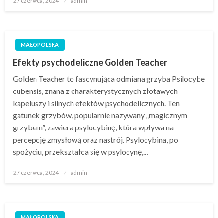
27 czerwca, 2024
admin
w
MAŁOPOLSKA
Efekty psychodeliczne Golden Teacher
Golden Teacher to fascynująca odmiana grzyba Psilocybe
cubensis, znana z charakterystycznych złotawych
kapeluszy i silnych efektów psychodelicznych. Ten
gatunek grzybów, popularnie nazywany „magicznym
grzybem”, zawiera psylocybinę, która wpływa na
percepcję zmysłową oraz nastrój. Psylocybina, po
spożyciu, przekształca się w psylocynę,…
Opublikowane
27 czerwca, 2024
admin
w
MAŁOPOLSKA