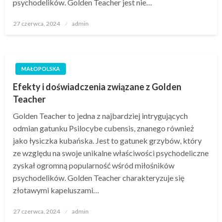
psychodelików. Golden Teacher jest nie…
Opublikowane
27 czerwca, 2024
admin
w
MAŁOPOLSKA
Efekty i doświadczenia związane z Golden
Teacher
Golden Teacher to jedna z najbardziej intrygujących
odmian gatunku Psilocybe cubensis, znanego również
jako łysiczka kubańska. Jest to gatunek grzybów, który
ze względu na swoje unikalne właściwości psychodeliczne
zyskał ogromną popularność wśród miłośników
psychodelików. Golden Teacher charakteryzuje się
złotawymi kapeluszami…
Opublikowane
27 czerwca, 2024
admin
w