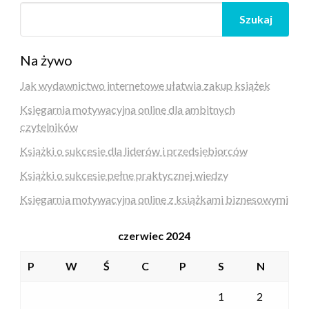
Szukaj
Na żywo
Jak wydawnictwo internetowe ułatwia zakup książek
Księgarnia motywacyjna online dla ambitnych
czytelników
Książki o sukcesie dla liderów i przedsiębiorców
Książki o sukcesie pełne praktycznej wiedzy
Księgarnia motywacyjna online z książkami biznesowymi
czerwiec 2024
P
W
Ś
C
P
S
N
1
2