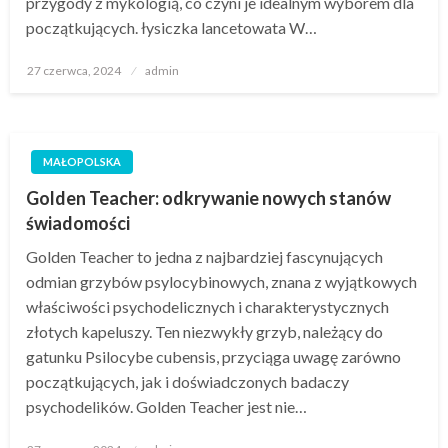
przygody z mykologią, co czyni je idealnym wyborem dla
początkujących. łysiczka lancetowata W…
Opublikowane
27 czerwca, 2024
admin
w
MAŁOPOLSKA
Golden Teacher: odkrywanie nowych stanów
świadomości
Golden Teacher to jedna z najbardziej fascynujących
odmian grzybów psylocybinowych, znana z wyjątkowych
właściwości psychodelicznych i charakterystycznych
złotych kapeluszy. Ten niezwykły grzyb, należący do
gatunku Psilocybe cubensis, przyciąga uwagę zarówno
początkujących, jak i doświadczonych badaczy
psychodelików. Golden Teacher jest nie…
Opublikowane