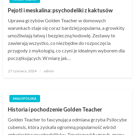
Pejotl i meskalina: psychodeliki z kaktusów
Uprawa grzybów Golden Teacher w domowych
warunkach staje się coraz bardziej popularna, a growkity
umożliwiają łatwą i bezpieczną hodowlę. Zestawy te
zawierają wszystko, co niezbędne do rozpoczęcia
przygody z mykologią, co czyni je idealnym wyborem dla
początkujących. W miarę jak…
Opublikowane
27 czerwca, 2024
admin
w
MAŁOPOLSKA
Historia i pochodzenie Golden Teacher
Golden Teacher to fascynująca odmiana grzyba Psilocybe
cubensis, która zyskała ogromną popularność wśród
entuzjastów psychodelików. Ten niezwykły grzyb, znany