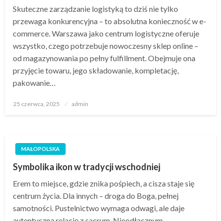
Skuteczne zarządzanie logistyką to dziś nie tylko
przewaga konkurencyjna – to absolutna konieczność w e-
commerce. Warszawa jako centrum logistyczne oferuje
wszystko, czego potrzebuje nowoczesny sklep online –
od magazynowania po pełny fulfillment. Obejmuje ona
przyjęcie towaru, jego składowanie, kompletację,
pakowanie…
Opublikowane
25 czerwca, 2025
admin
w
MAŁOPOLSKA
Symbolika ikon w tradycji wschodniej
Erem to miejsce, gdzie znika pośpiech, a cisza staje się
centrum życia. Dla innych – droga do Boga, pełnej
samotności. Pustelnictwo wymaga odwagi, ale daje
autentyczną relację z sacrum. Nieodłącznym