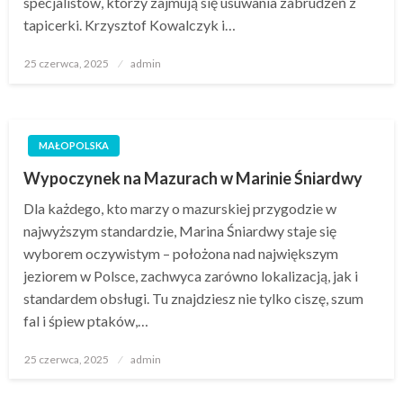
specjalistów, którzy zajmują się usuwania zabrudzeń z
tapicerki. Krzysztof Kowalczyk i…
Opublikowane
25 czerwca, 2025
admin
w
MAŁOPOLSKA
Wypoczynek na Mazurach w Marinie Śniardwy
Dla każdego, kto marzy o mazurskiej przygodzie w
najwyższym standardzie, Marina Śniardwy staje się
wyborem oczywistym – położona nad największym
jeziorem w Polsce, zachwyca zarówno lokalizacją, jak i
standardem obsługi. Tu znajdziesz nie tylko ciszę, szum
fal i śpiew ptaków,…
Opublikowane
25 czerwca, 2025
admin
w