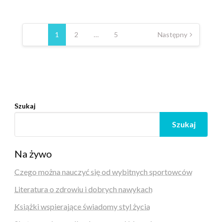
Nawigacja
po
1
2
…
5
Następny
wpisach
Szukaj
Szukaj
Na żywo
Czego można nauczyć się od wybitnych sportowców
Literatura o zdrowiu i dobrych nawykach
Książki wspierające świadomy styl życia