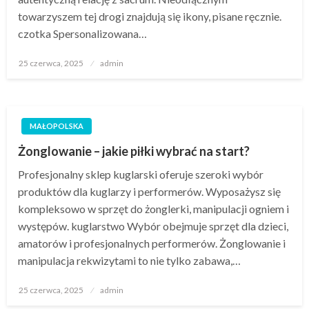
towarzyszem tej drogi znajdują się ikony, pisane ręcznie.
czotka Spersonalizowana…
Opublikowane
25 czerwca, 2025
admin
w
MAŁOPOLSKA
Żonglowanie – jakie piłki wybrać na start?
Profesjonalny sklep kuglarski oferuje szeroki wybór
produktów dla kuglarzy i performerów. Wyposażysz się
kompleksowo w sprzęt do żonglerki, manipulacji ogniem i
występów. kuglarstwo Wybór obejmuje sprzęt dla dzieci,
amatorów i profesjonalnych performerów. Żonglowanie i
manipulacja rekwizytami to nie tylko zabawa,…
Opublikowane
25 czerwca, 2025
admin
w