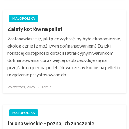
MAŁOPOLSKA
Zalety kotłów na pellet
Zastanawiasz się, jaki piec wybrać, by było ekonomicznie,
ekologicznie i z możliwym dofinansowaniem? Dzięki
rosnącej dostępności dotacji i atrakcyjnym warunkom
dofinansowania, coraz więcej osób decyduje się na
przejście na piec na pellet. Nowoczesny kocioł na pellet to
urządzenie przystosowane do…
Opublikowane
25 czerwca, 2025
admin
w
MAŁOPOLSKA
Imiona włoskie – poznaj ich znaczenie