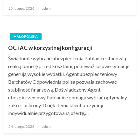
Opublikowane
25 lutego, 2026
admin
w
MAŁOPOLSKA
OC i AC w korzystnej konfiguracji
Świadomie wybrane ubezpieczenia Pabianice stanowią
realną barierę przed kosztami, ponieważ losowe sytuacje
generują wysokie wydatki. Agent ubezpieczeniowy
Bełchatów Odpowiednia polisa pozwala zachować
stabilność finansową. Doświadczony Agent
ubezpieczeniowy Pabianice pomaga wybrać optymalny
zakres ochrony. Dzięki temu klient otrzymuje
indywidualnie przygotowaną ofertę,…
Opublikowane
24 lutego, 2026
admin
w