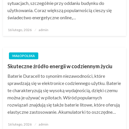
sytuacjach, szczególnie przy oddaniu budynku do
użytkowania. Coraz większą popularnością cieszy się
świadectwo energetyczne online,…
Opublikowane
16 lutego, 2026
admin
w
MAŁOPOLSKA
Skuteczne źródło energii w codziennym życiu
Baterie Duracell to synonim niezawodności, które
sprawdzają się w elektronice codziennego użytku. Baterie
te charakteryzują się wysoką wydajnością, dzięki czemu
można je używać w pilotach. Wśród popularnych
rozwiązań znajdują się także baterie litowe, które oferują
elastyczne zastosowanie. Akumulatorki to oszczędne…
Opublikowane
16 lutego, 2026
admin
w