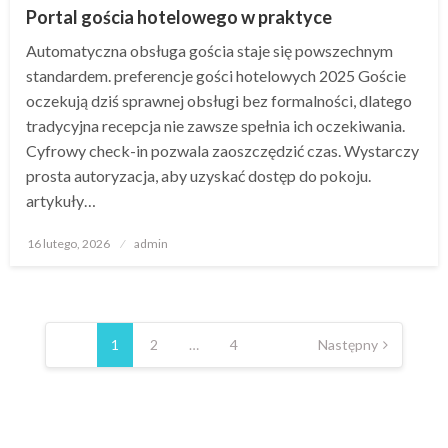
Portal gościa hotelowego w praktyce
Automatyczna obsługa gościa staje się powszechnym
standardem. preferencje gości hotelowych 2025 Goście
oczekują dziś sprawnej obsługi bez formalności, dlatego
tradycyjna recepcja nie zawsze spełnia ich oczekiwania.
Cyfrowy check-in pozwala zaoszczędzić czas. Wystarczy
prosta autoryzacja, aby uzyskać dostęp do pokoju.
artykuły…
Opublikowane
16 lutego, 2026
admin
w
Nawigacja
po
1
2
…
4
Następny
wpisach