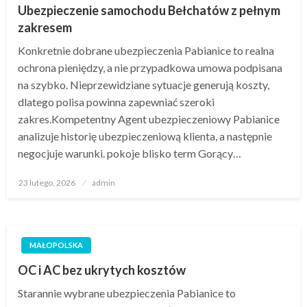
Ubezpieczenie samochodu Bełchatów z pełnym
zakresem
Konkretnie dobrane ubezpieczenia Pabianice to realna
ochrona pieniędzy, a nie przypadkowa umowa podpisana
na szybko. Nieprzewidziane sytuacje generują koszty,
dlatego polisa powinna zapewniać szeroki
zakres.Kompetentny Agent ubezpieczeniowy Pabianice
analizuje historię ubezpieczeniową klienta, a następnie
negocjuje warunki. pokoje blisko term Gorący…
Opublikowane
23 lutego, 2026
admin
w
MAŁOPOLSKA
OC i AC bez ukrytych kosztów
Starannie wybrane ubezpieczenia Pabianice to