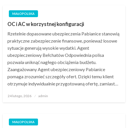
MAŁOPOLSKA
OC i AC w korzystnej konfiguracji
Rzetelnie dopasowane ubezpieczenia Pabianice stanowią
praktyczne zabezpieczenie finansowe, ponieważ losowe
sytuacje generują wysokie wydatki. Agent
ubezpieczeniowy Bełchatów Odpowiednia polisa
pozwala uniknąć nagłego obciążenia budżetu.
Zaangażowany Agent ubezpieczeniowy Pabianice
pomaga zrozumieć szczegóły ofert. Dzięki temu klient
otrzymuje indywidualnie przygotowaną ofertę, zamiast…
Opublikowane
24 lutego, 2026
admin
w
MAŁOPOLSKA