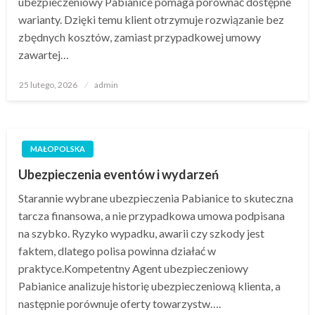
ubezpieczeniowy Pabianice pomaga porównać dostępne
warianty. Dzięki temu klient otrzymuje rozwiązanie bez
zbędnych kosztów, zamiast przypadkowej umowy
zawartej…
Opublikowane
25 lutego, 2026
admin
w
MAŁOPOLSKA
Ubezpieczenia eventów i wydarzeń
Starannie wybrane ubezpieczenia Pabianice to skuteczna
tarcza finansowa, a nie przypadkowa umowa podpisana
na szybko. Ryzyko wypadku, awarii czy szkody jest
faktem, dlatego polisa powinna działać w
praktyce.Kompetentny Agent ubezpieczeniowy
Pabianice analizuje historię ubezpieczeniową klienta, a
następnie porównuje oferty towarzystw….