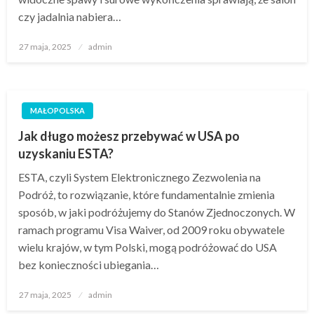
czy jadalnia nabiera…
Opublikowane
27 maja, 2025
admin
w
MAŁOPOLSKA
Jak długo możesz przebywać w USA po
uzyskaniu ESTA?
ESTA, czyli System Elektronicznego Zezwolenia na
Podróż, to rozwiązanie, które fundamentalnie zmienia
sposób, w jaki podróżujemy do Stanów Zjednoczonych. W
ramach programu Visa Waiver, od 2009 roku obywatele
wielu krajów, w tym Polski, mogą podróżować do USA
bez konieczności ubiegania…
Opublikowane
27 maja, 2025
admin
w