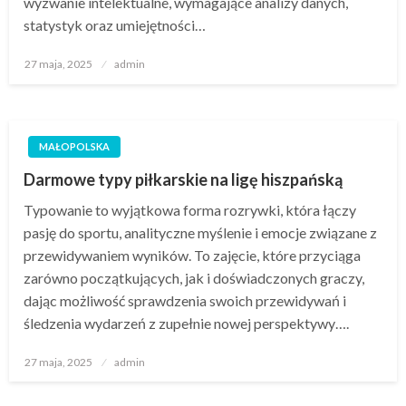
wyzwanie intelektualne, wymagające analizy danych,
statystyk oraz umiejętności…
Opublikowane
27 maja, 2025
admin
w
MAŁOPOLSKA
Darmowe typy piłkarskie na ligę hiszpańską
Typowanie to wyjątkowa forma rozrywki, która łączy
pasję do sportu, analityczne myślenie i emocje związane z
przewidywaniem wyników. To zajęcie, które przyciąga
zarówno początkujących, jak i doświadczonych graczy,
dając możliwość sprawdzenia swoich przewidywań i
śledzenia wydarzeń z zupełnie nowej perspektywy….
Opublikowane
27 maja, 2025
admin
w