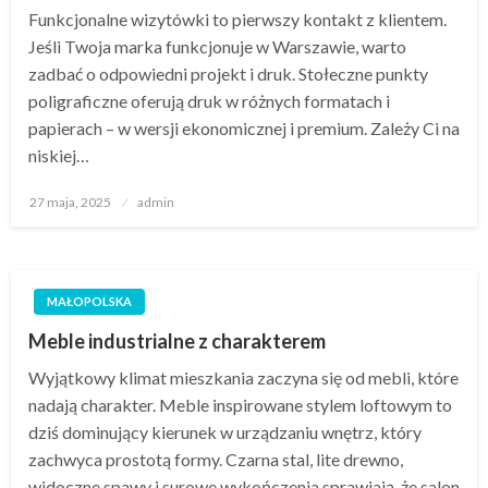
Funkcjonalne wizytówki to pierwszy kontakt z klientem.
Jeśli Twoja marka funkcjonuje w Warszawie, warto
zadbać o odpowiedni projekt i druk. Stołeczne punkty
poligraficzne oferują druk w różnych formatach i
papierach – w wersji ekonomicznej i premium. Zależy Ci na
niskiej…
Opublikowane
27 maja, 2025
admin
w
MAŁOPOLSKA
Meble industrialne z charakterem
Wyjątkowy klimat mieszkania zaczyna się od mebli, które
nadają charakter. Meble inspirowane stylem loftowym to
dziś dominujący kierunek w urządzaniu wnętrz, który
zachwyca prostotą formy. Czarna stal, lite drewno,
widoczne spawy i surowe wykończenia sprawiają, że salon