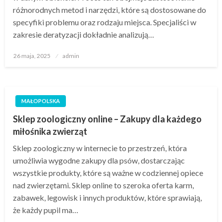
różnorodnych metod i narzędzi, które są dostosowane do
specyfiki problemu oraz rodzaju miejsca. Specjaliści w
zakresie deratyzacji dokładnie analizują…
Opublikowane
26 maja, 2025
admin
w
MAŁOPOLSKA
Sklep zoologiczny online – Zakupy dla każdego
miłośnika zwierząt
Sklep zoologiczny w internecie to przestrzeń, która
umożliwia wygodne zakupy dla psów, dostarczając
wszystkie produkty, które są ważne w codziennej opiece
nad zwierzętami. Sklep online to szeroka oferta karm,
zabawek, legowisk i innych produktów, które sprawiają,
że każdy pupil ma…