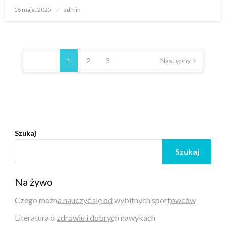
Opublikowane
18 maja, 2025
admin
w
Nawigacja
po
1
2
3
Następny
wpisach
Szukaj
Szukaj
Na żywo
Czego można nauczyć się od wybitnych sportowców
Literatura o zdrowiu i dobrych nawykach