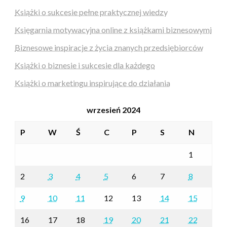
Książki o sukcesie pełne praktycznej wiedzy
Księgarnia motywacyjna online z książkami biznesowymi
Biznesowe inspiracje z życia znanych przedsiębiorców
Książki o biznesie i sukcesie dla każdego
Książki o marketingu inspirujące do działania
wrzesień 2024
P
W
Ś
C
P
S
N
1
2
3
4
5
6
7
8
9
10
11
12
13
14
15
16
17
18
19
20
21
22