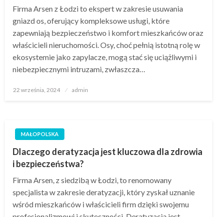
Firma Arsen z Łodzi to ekspert w zakresie usuwania
gniazd os, oferujący kompleksowe usługi, które
zapewniają bezpieczeństwo i komfort mieszkańców oraz
właścicieli nieruchomości. Osy, choć pełnią istotną rolę w
ekosystemie jako zapylacze, mogą stać się uciążliwymi i
niebezpiecznymi intruzami, zwłaszcza…
Opublikowane
22 września, 2024
admin
w
MAŁOPOLSKA
Dlaczego deratyzacja jest kluczowa dla zdrowia
i bezpieczeństwa?
Firma Arsen, z siedzibą w Łodzi, to renomowany
specjalista w zakresie deratyzacji, który zyskał uznanie
wśród mieszkańców i właścicieli firm dzięki swojemu
profesjonalizmowi i skuteczności. Deratyzacja jest