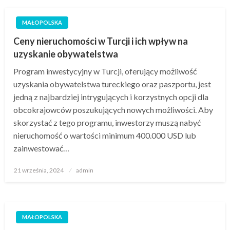
MAŁOPOLSKA
Ceny nieruchomości w Turcji i ich wpływ na
uzyskanie obywatelstwa
Program inwestycyjny w Turcji, oferujący możliwość
uzyskania obywatelstwa tureckiego oraz paszportu, jest
jedną z najbardziej intrygujących i korzystnych opcji dla
obcokrajowców poszukujących nowych możliwości. Aby
skorzystać z tego programu, inwestorzy muszą nabyć
nieruchomość o wartości minimum 400.000 USD lub
zainwestować…
Opublikowane
21 września, 2024
admin
w
MAŁOPOLSKA