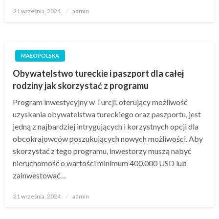
Opublikowane
21 września, 2024
admin
w
MAŁOPOLSKA
Obywatelstwo tureckie i paszport dla całej
rodziny jak skorzystać z programu
Program inwestycyjny w Turcji, oferujący możliwość
uzyskania obywatelstwa tureckiego oraz paszportu, jest
jedną z najbardziej intrygujących i korzystnych opcji dla
obcokrajowców poszukujących nowych możliwości. Aby
skorzystać z tego programu, inwestorzy muszą nabyć
nieruchomość o wartości minimum 400.000 USD lub
zainwestować…
Opublikowane
21 września, 2024
admin
w