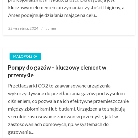
kluczowym elementem utrzymania czystości i higieny, a
Arsen podejmuje działania mające na celu…
Opublikowane
22 września, 2024
admin
w
MAŁOPOLSKA
Pompy do gazów – kluczowy element w
przemyśle
Przetłaczarki CO2 to zaawansowane urządzenia
wykorzystywane do przetłaczania gazów pod wysokim
ciśnieniem, co pozwala na ich efektywne przemieszczanie
między zbiornikami lub butlami. Urządzenia te znajdują
szerokie zastosowanie zarówno w przemyśle, jak i w
zastosowaniach domowych, np. w systemach do
gazowania…