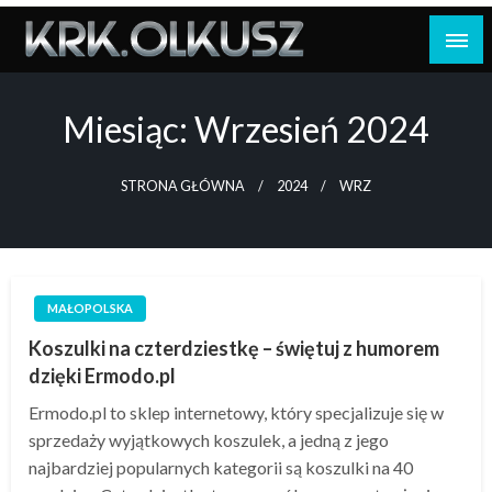
Skip
to
content
Miesiąc:
Wrzesień 2024
STRONA GŁÓWNA
2024
WRZ
MAŁOPOLSKA
Koszulki na czterdziestkę – świętuj z humorem
dzięki Ermodo.pl
Ermodo.pl to sklep internetowy, który specjalizuje się w
sprzedaży wyjątkowych koszulek, a jedną z jego
najbardziej popularnych kategorii są koszulki na 40