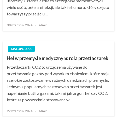
urodziny. Czterdziestka to szczególny moment w życiu
wielu osób, pełen refleksji, ale także humoru, który często
towarzyszy przejściu…
Opublikowane
30 września, 2024
admin
w
MAŁOPOLSKA
Hel w przemyśle medycznym: rola przetłaczarek
Przetłaczarki CO2 to urządzenia używane do
przetłaczania gazów pod wysokim ciśnieniem, które mają
szerokie zastosowanie w różnych dziedzinach przemysłu.
Jednym z popularnych zastosowań przetłaczarek jest
napełnianie butli z gazami, takimi jak argon, hel czy CO2,
które są powszechnie stosowane w…
Opublikowane
22 września, 2024
admin
w