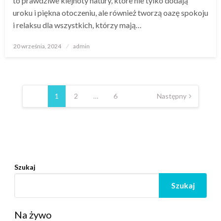
to prawdziwe klejnoty natury, które nie tylko dodają
uroku i piękna otoczeniu, ale również tworzą oazę spokoju
i relaksu dla wszystkich, którzy mają…
Opublikowane
20 września, 2024
admin
w
Nawigacja
po
1
2
…
6
Następny
wpisach
Szukaj
Szukaj
Na żywo