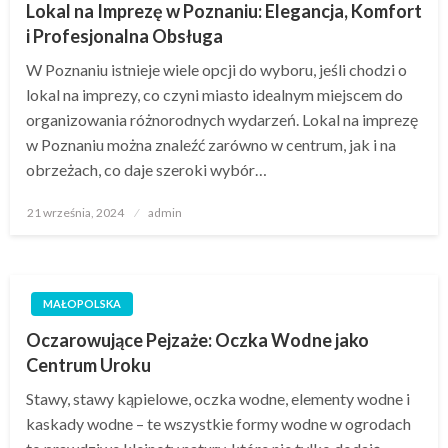
Lokal na Imprezę w Poznaniu: Elegancja, Komfort
i Profesjonalna Obsługa
W Poznaniu istnieje wiele opcji do wyboru, jeśli chodzi o
lokal na imprezy, co czyni miasto idealnym miejscem do
organizowania różnorodnych wydarzeń. Lokal na imprezę
w Poznaniu można znaleźć zarówno w centrum, jak i na
obrzeżach, co daje szeroki wybór…
Opublikowane
21 września, 2024
admin
w
MAŁOPOLSKA
Oczarowujące Pejzaże: Oczka Wodne jako
Centrum Uroku
Stawy, stawy kąpielowe, oczka wodne, elementy wodne i
kaskady wodne – te wszystkie formy wodne w ogrodach