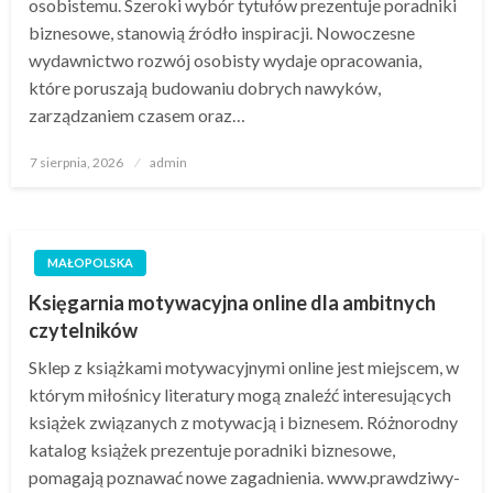
osobistemu. Szeroki wybór tytułów prezentuje poradniki
biznesowe, stanowią źródło inspiracji. Nowoczesne
wydawnictwo rozwój osobisty wydaje opracowania,
które poruszają budowaniu dobrych nawyków,
zarządzaniem czasem oraz…
Opublikowane
7 sierpnia, 2026
admin
w
MAŁOPOLSKA
Księgarnia motywacyjna online dla ambitnych
czytelników
Sklep z książkami motywacyjnymi online jest miejscem, w
którym miłośnicy literatury mogą znaleźć interesujących
książek związanych z motywacją i biznesem. Różnorodny
katalog książek prezentuje poradniki biznesowe,
pomagają poznawać nowe zagadnienia. www.prawdziwy-