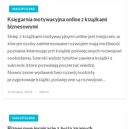
MAŁOPOLSKA
Księgarnia motywacyjna online z książkami
biznesowymi
Sklep z książkami motywacyjnymi online jest miejscem, w
którym osoby zainteresowane rozwojem mają możliwość
poznania interesujących książek poświęconych rozwojowi
osobistemu. Szeroki wybór tytułów zawiera książki o
sukcesie, które pozwalają poszerzać wiedzę.
Nowoczesne wydawnictwo rozwój osobisty
przygotowuje książki, poświęcone są rozwojowi…
Opublikowane
6 sierpnia, 2026
admin
w
MAŁOPOLSKA
Biznesowe inspiracje z życia znanych