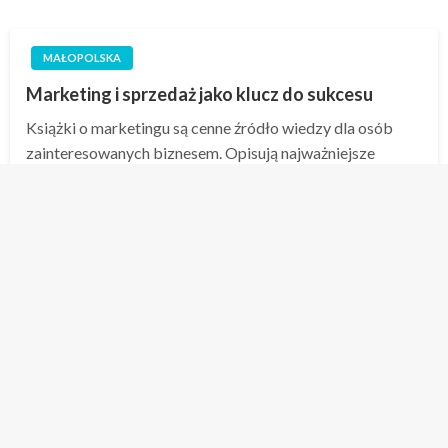
MAŁOPOLSKA
Marketing i sprzedaż jako klucz do sukcesu
Książki o marketingu są cenne źródło wiedzy dla osób
zainteresowanych biznesem. Opisują najważniejsze
elementy promocji, analizą rynku oraz planowaniem
kampanii. www.prawdziwy-sukces.pl Regularne sięganie
po tego typu książki umożliwia lepszemu zrozumieniu
rynku. Publikacje o sprzedaży pokazują praktyczne
aspekty skutecznej sprzedaży. Praktycy…
Opublikowane
6 sierpnia, 2026
admin
w
Nawigacja
po
1
2
…
157
Następny