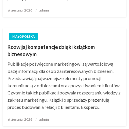
Opublikowane
6 sierpnia, 2026
admin
w
MAŁOPOLSKA
Rozwijaj kompetencje dzięki książkom
biznesowym
Publikacje poświęcone marketingowi są wartościową
bazę informacji dla osób zainteresowanych biznesem.
Przedstawiają najważniejsze elementy promocji,
komunikacją z odbiorcami oraz pozyskiwaniem klientów.
Czytanie takich publikacji pozwala rozszerzaniu wiedzy z
zakresu marketingu. Książki o sprzedaży prezentują
proces budowania relacji z klientami. Eksperci…
Opublikowane
6 sierpnia, 2026
admin
w