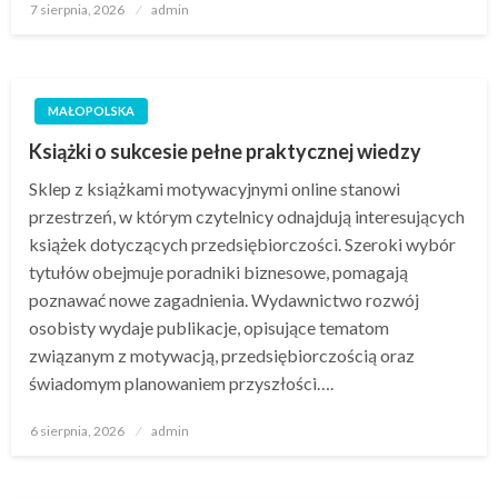
Opublikowane
7 sierpnia, 2026
admin
w
MAŁOPOLSKA
Książki o sukcesie pełne praktycznej wiedzy
Sklep z książkami motywacyjnymi online stanowi
przestrzeń, w którym czytelnicy odnajdują interesujących
książek dotyczących przedsiębiorczości. Szeroki wybór
tytułów obejmuje poradniki biznesowe, pomagają
poznawać nowe zagadnienia. Wydawnictwo rozwój
osobisty wydaje publikacje, opisujące tematom
związanym z motywacją, przedsiębiorczością oraz
świadomym planowaniem przyszłości….
Opublikowane
6 sierpnia, 2026
admin
w