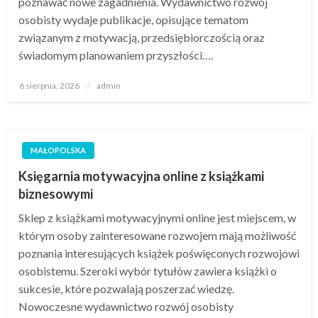
poznawać nowe zagadnienia. Wydawnictwo rozwój
osobisty wydaje publikacje, opisujące tematom
związanym z motywacją, przedsiębiorczością oraz
świadomym planowaniem przyszłości….
Opublikowane
6 sierpnia, 2026
admin
w
MAŁOPOLSKA
Księgarnia motywacyjna online z książkami
biznesowymi
Sklep z książkami motywacyjnymi online jest miejscem, w
którym osoby zainteresowane rozwojem mają możliwość
poznania interesujących książek poświęconych rozwojowi
osobistemu. Szeroki wybór tytułów zawiera książki o
sukcesie, które pozwalają poszerzać wiedzę.
Nowoczesne wydawnictwo rozwój osobisty