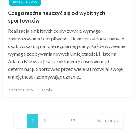
MAŁOPOLSKA
Czego można nauczyć się od wybitnych
sportowców
Realizacja ambitnych celów zwykle wymaga
zaangażowania i cierpliwości. Liczne przykłady znanych
osób wskazują na rolę regularnej pracy. Każde wyzwanie
wymaga zdobywania nowych umiejętności. Historia
Adama Małysza jest przykładem konsekwencji i
determinacji. Sportowiec przez wiele lat rozwijał swoje
umiejętności, zdobywając uznanie…
Opublikowane
5 sierpnia, 2026
admin
w
Nawigacja
po
1
2
…
157
Następny
wpisach