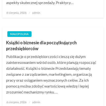
aspekty skutecznej sprzedaży. Praktycy…
Opublikowane
6 sierpnia, 2026
admin
w
MAŁOPOLSKA
Książki o biznesie dla początkujących
przedsiębiorców
Publikacje o przedsiębiorczości cieszą się dużym
zainteresowaniem wśród osób, które planują rozpocząć
działalność. Książki o biznesie Przedstawiają tematy
związane z zarządzaniem, marketingiem, organizacją
pracy oraz osiąganiem wyznaczonych celów. Za ich
pomocą można zdobyć wartościową wiedzę i lepiej
zrozumieć mechanizmy rynku….
Opublikowane
6 sierpnia, 2026
admin
w