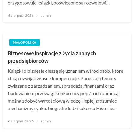
przygotowuje książki, poświęcone są rozwojowi…
Opublikowane
6 sierpnia, 2026
admin
w
MAŁOPOLSKA
Biznesowe inspiracje z życia znanych
przedsiębiorców
Książki o biznesie cieszą się uznaniem wśród osób, które
chcą rozwijać własne kompetencje. Poruszają tematy
związane z zarządzaniem, sprzedażą, finansami oraz
budowaniem przewagi konkurencyjnej. Za ich pomocą
można zdobyć wartościową wiedzę i lepiej zrozumieć
mechanizmy rynku. biografie ludzi sukcesu Historie…
Opublikowane
6 sierpnia, 2026
admin
w