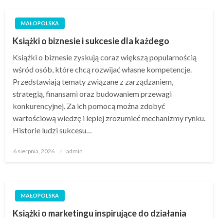
MAŁOPOLSKA
Książki o biznesie i sukcesie dla każdego
Książki o biznesie zyskują coraz większą popularnością
wśród osób, które chcą rozwijać własne kompetencje.
Przedstawiają tematy związane z zarządzaniem,
strategią, finansami oraz budowaniem przewagi
konkurencyjnej. Za ich pomocą można zdobyć
wartościową wiedzę i lepiej zrozumieć mechanizmy rynku.
Historie ludzi sukcesu…
Opublikowane
6 sierpnia, 2026
admin
w
MAŁOPOLSKA
Książki o marketingu inspirujące do działania