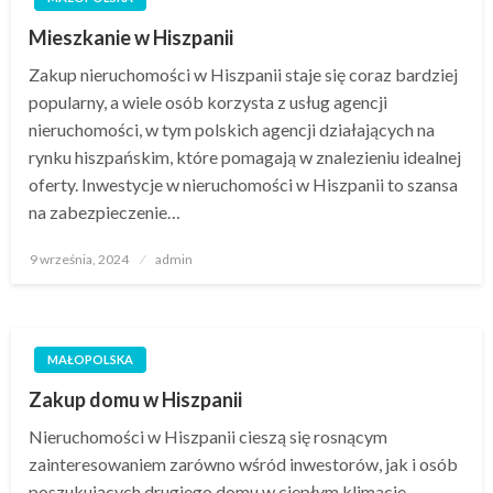
Mieszkanie w Hiszpanii
Zakup nieruchomości w Hiszpanii staje się coraz bardziej
popularny, a wiele osób korzysta z usług agencji
nieruchomości, w tym polskich agencji działających na
rynku hiszpańskim, które pomagają w znalezieniu idealnej
oferty. Inwestycje w nieruchomości w Hiszpanii to szansa
na zabezpieczenie…
Opublikowane
9 września, 2024
admin
w
MAŁOPOLSKA
Zakup domu w Hiszpanii
Nieruchomości w Hiszpanii cieszą się rosnącym
zainteresowaniem zarówno wśród inwestorów, jak i osób
poszukujących drugiego domu w ciepłym klimacie.