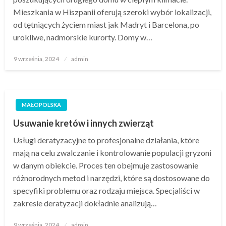
Mieszkania w Hiszpanii oferują szeroki wybór lokalizacji,
od tętniących życiem miast jak Madryt i Barcelona, po
urokliwe, nadmorskie kurorty. Domy w…
Opublikowane
9 września, 2024
admin
w
MAŁOPOLSKA
Usuwanie kretów i innych zwierząt
Usługi deratyzacyjne to profesjonalne działania, które
mają na celu zwalczanie i kontrolowanie populacji gryzoni
w danym obiekcie. Proces ten obejmuje zastosowanie
różnorodnych metod i narzędzi, które są dostosowane do
specyfiki problemu oraz rodzaju miejsca. Specjaliści w
zakresie deratyzacji dokładnie analizują…
Opublikowane
9 września, 2024
admin