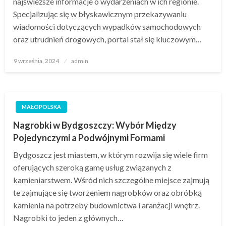
najświeższe informacje o wydarzeniach w ich regionie.
Specjalizując się w błyskawicznym przekazywaniu
wiadomości dotyczących wypadków samochodowych
oraz utrudnień drogowych, portal stał się kluczowym…
Opublikowane
9 września, 2024
admin
w
MAŁOPOLSKA
Nagrobki w Bydgoszczy: Wybór Między
Pojedynczymi a Podwójnymi Formami
Bydgoszcz jest miastem, w którym rozwija się wiele firm
oferujących szeroką gamę usług związanych z
kamieniarstwem. Wśród nich szczególne miejsce zajmują
te zajmujące się tworzeniem nagrobków oraz obróbką
kamienia na potrzeby budownictwa i aranżacji wnętrz.
Nagrobki to jeden z głównych…