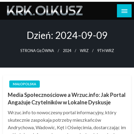
Skip
to
content
Dzień:
2024-09-09
STRONA GŁÓWNA
2024
WRZ
9TH WRZ
MAŁOPOLSKA
Media Społecznościowe a Wrzuc.info: Jak Portal
Angażuje Czytelników w Lokalne Dyskusje
Wrzuc.info to nowoczesny portal informacyjny, który
skutecznie zaspokaja potrzeby mieszkańców
Andrychowa, Wadowic, Kęt i Oświęcimia, dostarczając im