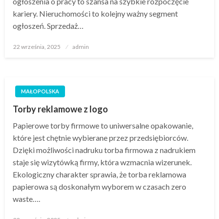
ogłoszenia o pracy to szansa na szybkie rozpoczęcie
kariery. Nieruchomości to kolejny ważny segment
ogłoszeń. Sprzedaż…
Opublikowane
22 września, 2025
admin
w
MAŁOPOLSKA
Torby reklamowe z logo
Papierowe torby firmowe to uniwersalne opakowanie,
które jest chętnie wybierane przez przedsiębiorców.
Dzięki możliwości nadruku torba firmowa z nadrukiem
staje się wizytówką firmy, która wzmacnia wizerunek.
Ekologiczny charakter sprawia, że torba reklamowa
papierowa są doskonałym wyborem w czasach zero
waste….
Opublikowane