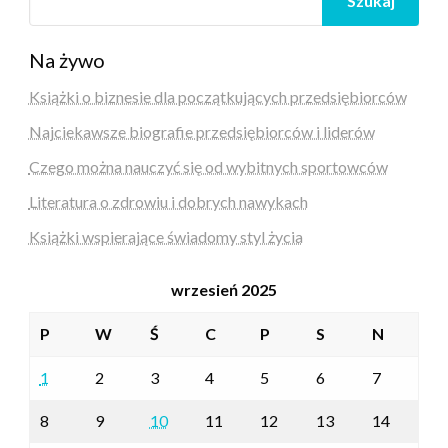
Szukaj
Na żywo
Książki o biznesie dla początkujących przedsiębiorców
Najciekawsze biografie przedsiębiorców i liderów
Czego można nauczyć się od wybitnych sportowców
Literatura o zdrowiu i dobrych nawykach
Książki wspierające świadomy styl życia
wrzesień 2025
P
W
Ś
C
P
S
N
1
2
3
4
5
6
7
8
9
10
11
12
13
14