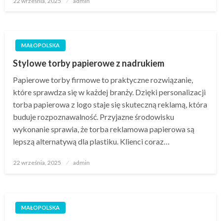
22 września, 2025
admin
w
MAŁOPOLSKA
Stylowe torby papierowe z nadrukiem
Papierowe torby firmowe to praktyczne rozwiązanie,
które sprawdza się w każdej branży. Dzięki personalizacji
torba papierowa z logo staje się skuteczną reklamą, która
buduje rozpoznawalność. Przyjazne środowisku
wykonanie sprawia, że torba reklamowa papierowa są
lepszą alternatywą dla plastiku. Klienci coraz…
Opublikowane
22 września, 2025
admin
w
MAŁOPOLSKA