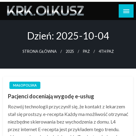
Skip
to
content
Dzień:
2025-10-04
STRONA GŁÓWNA
2025
PAŹ
4TH PAŹ
MAŁOPOLSKA
Pacjenci doceniają wygodę e-usług
Rozwój technologii przyczynił się, że kontakt z lekarzem
stał się prostszy. e-recepta Każdy ma możliwość otrzymać
niezbędne skierowania bez wychodzenia z domu. L4
przez internet E-recepta jest przykładem tego trendu.