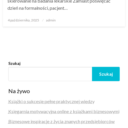
skierowanie na badania lekarskie Zamiast poświęcać
dzień na formalności, pacjent…
Opublikowane
4 października, 2025
admin
w
Szukaj
Szukaj
Na żywo
Książki o sukcesie pełne praktycznej wiedzy
Księgarnia motywacyjna online z książkami biznesowymi
Biznesowe inspiracje z życia znanych przedsiębiorców