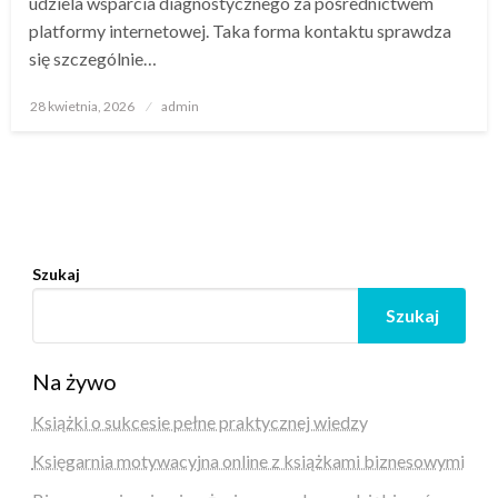
udziela wsparcia diagnostycznego za pośrednictwem
platformy internetowej. Taka forma kontaktu sprawdza
się szczególnie…
Opublikowane
28 kwietnia, 2026
admin
w
Szukaj
Szukaj
Na żywo
Książki o sukcesie pełne praktycznej wiedzy
Księgarnia motywacyjna online z książkami biznesowymi