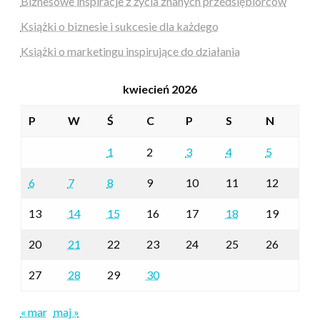
Biznesowe inspiracje z życia znanych przedsiębiorców
Książki o biznesie i sukcesie dla każdego
Książki o marketingu inspirujące do działania
kwiecień 2026
P
W
Ś
C
P
S
N
1
2
3
4
5
6
7
8
9
10
11
12
13
14
15
16
17
18
19
20
21
22
23
24
25
26
27
28
29
30
« mar
maj »