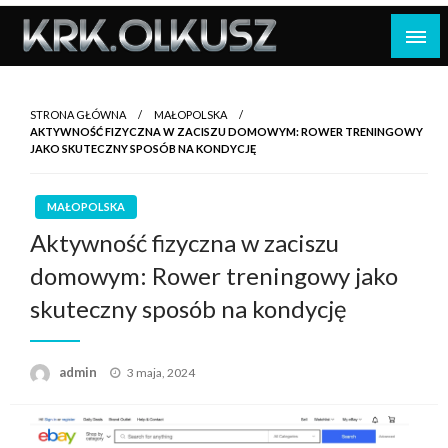
Skip
to
content
STRONA GŁÓWNA
MAŁOPOLSKA
AKTYWNOŚĆ FIZYCZNA W ZACISZU DOMOWYM: ROWER TRENINGOWY
JAKO SKUTECZNY SPOSÓB NA KONDYCJĘ
MAŁOPOLSKA
Aktywność fizyczna w zaciszu
domowym: Rower treningowy jako
skuteczny sposób na kondycję
Opublikowane
admin
3 maja, 2024
w