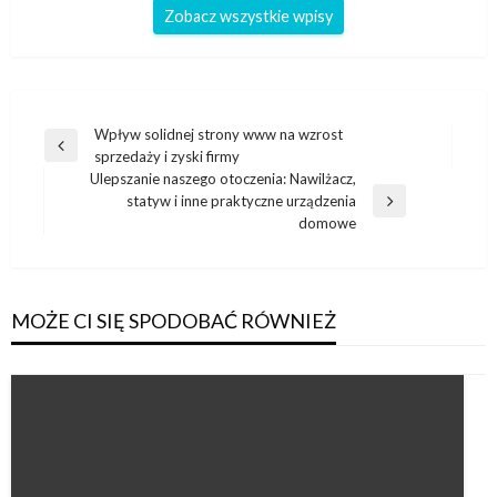
Zobacz wszystkie wpisy
Nawigacja
Wpływ solidnej strony www na wzrost
Poprzedni
sprzedaży i zyski firmy
wpisu
wpis
Ulepszanie naszego otoczenia: Nawilżacz,
statyw i inne praktyczne urządzenia
Następny
domowe
wpis
MOŻE CI SIĘ SPODOBAĆ RÓWNIEŻ