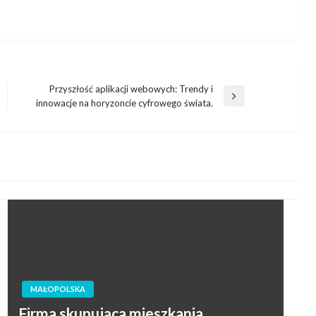
Przyszłość aplikacji webowych: Trendy i
Następny
innowacje na horyzoncie cyfrowego świata.
wpis
MAŁOPOLSKA
Firma skupująca mieszkania