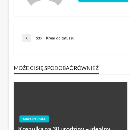
Nawigacja
tktx – Krem do tatuażu
Poprzedni
wpis
wpisu
MOŻE CI SIĘ SPODOBAĆ RÓWNIEŻ
MAŁOPOLSKA
Koszulka na 30 urodziny – idealny