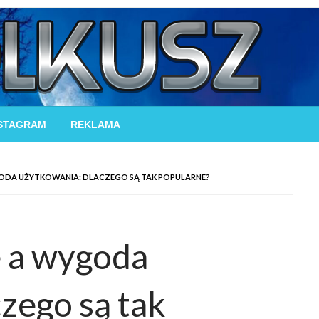
STAGRAM
REKLAMA
ODA UŻYTKOWANIA: DLACZEGO SĄ TAK POPULARNE?
 a wygoda
zego są tak