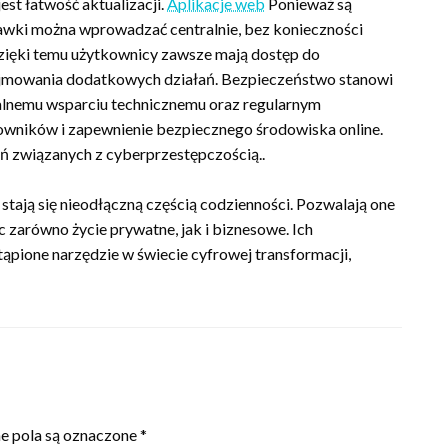
est łatwość aktualizacji.
Aplikacje web
Ponieważ są
rawki można wprowadzać centralnie, bez konieczności
zięki temu użytkownicy zawsze mają dostęp do
ejmowania dodatkowych działań. Bezpieczeństwo stanowi
alnemu wsparciu technicznemu oraz regularnym
owników i zapewnienie bezpiecznego środowiska online.
eń związanych z cyberprzestępczością..
tają się nieodłączną częścią codzienności. Pozwalają one
 zarówno życie prywatne, jak i biznesowe. Ich
tąpione narzędzie w świecie cyfrowej transformacji,
 pola są oznaczone
*