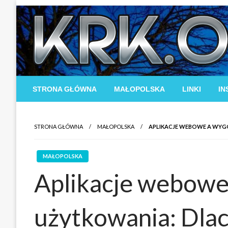
Skip
to
content
STRONA GŁÓWNA
MAŁOPOLSKA
LINKI
IN
STRONA GŁÓWNA
MAŁOPOLSKA
APLIKACJE WEBOWE A WYG
MAŁOPOLSKA
Aplikacje webowe
użytkowania: Dlac