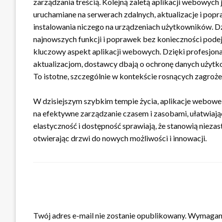
zarządzania treścią. Kolejną zaletą aplikacji webowych j
uruchamiane na serwerach zdalnych, aktualizacje i pop
instalowania niczego na urządzeniach użytkowników. D
najnowszych funkcji i poprawek bez konieczności pod
kluczowy aspekt aplikacji webowych. Dzięki profesjon
aktualizacjom, dostawcy dbają o ochronę danych użytk
To istotne, szczególnie w kontekście rosnących zagroż
W dzisiejszym szybkim tempie życia, aplikacje webowe s
na efektywne zarządzanie czasem i zasobami, ułatwiając
elastyczność i dostępność sprawiają, że stanowią niezas
otwierając drzwi do nowych możliwości i innowacji.
ZOSTAW ODPOWIEDŹ
Twój adres e-mail nie zostanie opublikowany.
Wymagane