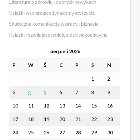
Literatura o zdrowiu i dobrych nawykach
Książki wspierające świadomy styl życia
Skuteczna komunikacja w pracy i biznesie
Książki rozwijające umiejętności negocjacyjne
sierpień 2026
P
W
Ś
C
P
S
N
1
2
3
4
5
6
7
8
9
10
11
12
13
14
15
16
17
18
19
20
21
22
23
24
25
26
27
28
29
30