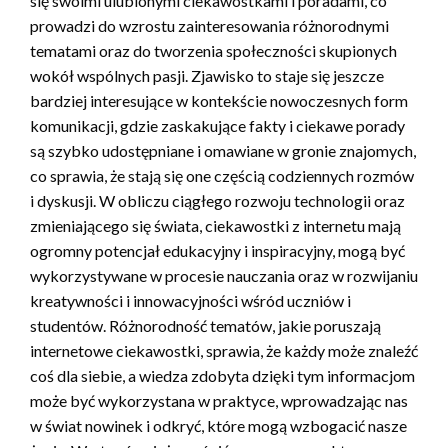
się swoimi ulubionymi ciekawostkami i poradami, co
prowadzi do wzrostu zainteresowania różnorodnymi
tematami oraz do tworzenia społeczności skupionych
wokół wspólnych pasji. Zjawisko to staje się jeszcze
bardziej interesujące w kontekście nowoczesnych form
komunikacji, gdzie zaskakujące fakty i ciekawe porady
są szybko udostępniane i omawiane w gronie znajomych,
co sprawia, że stają się one częścią codziennych rozmów
i dyskusji. W obliczu ciągłego rozwoju technologii oraz
zmieniającego się świata, ciekawostki z internetu mają
ogromny potencjał edukacyjny i inspiracyjny, mogą być
wykorzystywane w procesie nauczania oraz w rozwijaniu
kreatywności i innowacyjności wśród uczniów i
studentów. Różnorodność tematów, jakie poruszają
internetowe ciekawostki, sprawia, że każdy może znaleźć
coś dla siebie, a wiedza zdobyta dzięki tym informacjom
może być wykorzystana w praktyce, wprowadzając nas
w świat nowinek i odkryć, które mogą wzbogacić nasze