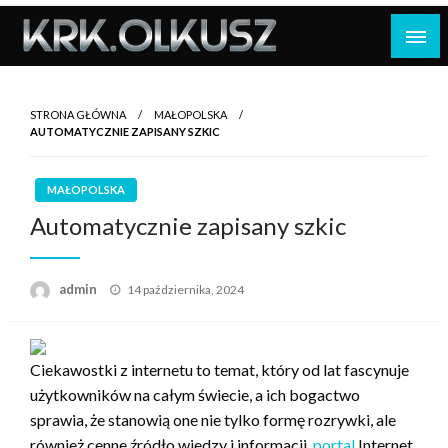
Skip
to
content
STRONA GŁÓWNA
MAŁOPOLSKA
AUTOMATYCZNIE ZAPISANY SZKIC
MAŁOPOLSKA
Automatycznie zapisany szkic
Opublikowane
admin
14 października, 2024
w
Ciekawostki z internetu to temat, który od lat fascynuje
użytkowników na całym świecie, a ich bogactwo
sprawia, że stanowią one nie tylko formę rozrywki, ale
również cenne źródło wiedzy i informacji.
portal
Internet