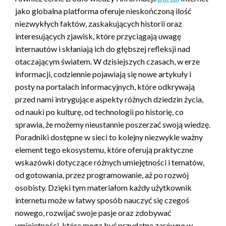
jako globalna platforma oferuje nieskończoną ilość
niezwykłych faktów, zaskakujących historii oraz
interesujących zjawisk, które przyciągają uwagę
internautów i skłaniają ich do głębszej refleksji nad
otaczającym światem. W dzisiejszych czasach, w erze
informacji, codziennie pojawiają się nowe artykuły i
posty na portalach informacyjnych, które odkrywają
przed nami intrygujące aspekty różnych dziedzin życia,
od nauki po kulturę, od technologii po historię, co
sprawia, że możemy nieustannie poszerzać swoją wiedzę.
Poradniki dostępne w sieci to kolejny niezwykle ważny
element tego ekosystemu, które oferują praktyczne
wskazówki dotyczące różnych umiejętności i tematów,
od gotowania, przez programowanie, aż po rozwój
osobisty. Dzięki tym materiałom każdy użytkownik
internetu może w łatwy sposób nauczyć się czegoś
nowego, rozwijać swoje pasje oraz zdobywać
umiejętności, które mogą być przydatne zarówno w