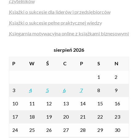
czytelników
Książki o sukcesie dla liderów i przedsiębiorców
Książki o sukcesie pełne praktycznej wiedzy
Księgarnia motywacyjna online z książkami biznesowymi
sierpień 2026
P
W
Ś
C
P
S
N
1
2
3
4
5
6
7
8
9
10
11
12
13
14
15
16
17
18
19
20
21
22
23
24
25
26
27
28
29
30