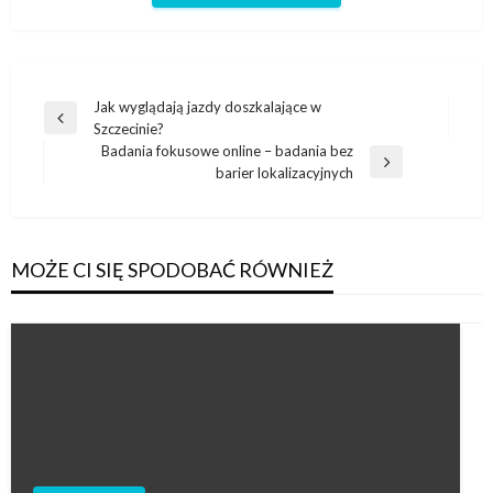
Nawigacja
Jak wyglądają jazdy doszkalające w
Poprzedni
Szczecinie?
wpisu
wpis
Badania fokusowe online – badania bez
Następny
barier lokalizacyjnych
wpis
MOŻE CI SIĘ SPODOBAĆ RÓWNIEŻ