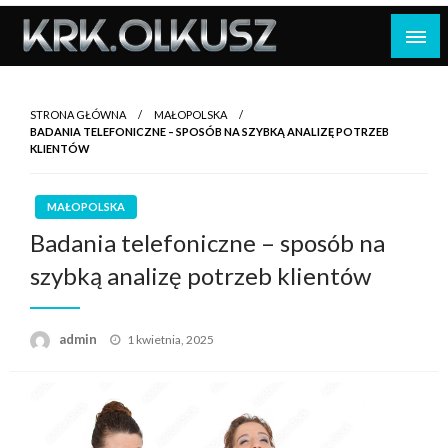
Skip
to
content
STRONA GŁÓWNA
MAŁOPOLSKA
BADANIA TELEFONICZNE – SPOSÓB NA SZYBKĄ ANALIZĘ POTRZEB
KLIENTÓW
MAŁOPOLSKA
Badania telefoniczne – sposób na
szybką analizę potrzeb klientów
Opublikowane
admin
1 kwietnia, 2025
w