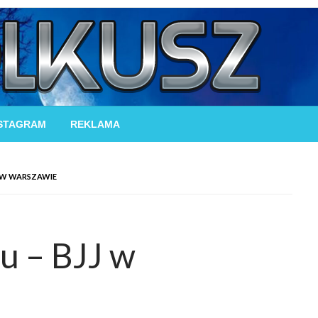
STAGRAM
REKLAMA
JJ W WARSZAWIE
tsu – BJJ w