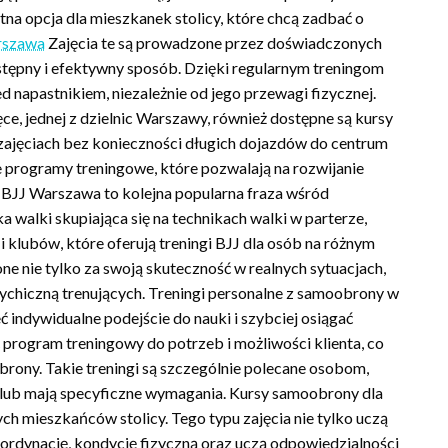
na opcja dla mieszkanek stolicy, które chcą zadbać o
rszawa
Zajęcia te są prowadzone przez doświadczonych
stępny i efektywny sposób. Dzięki regularnym treningom
ed napastnikiem, niezależnie od jego przewagi fizycznej.
ce, jednej z dzielnic Warszawy, również dostępne są kursy
zajęciach bez konieczności długich dojazdów do centrum
e programy treningowe, które pozwalają na rozwijanie
BJJ Warszawa to kolejna popularna fraza wśród
ka walki skupiająca się na technikach walki w parterze,
i klubów, które oferują treningi BJJ dla osób na różnym
one nie tylko za swoją skuteczność w realnych sytuacjach,
sychiczną trenujących. Treningi personalne z samoobrony w
 indywidualne podejście do nauki i szybciej osiągać
program treningowy do potrzeb i możliwości klienta, co
rony. Takie treningi są szczególnie polecane osobom,
 lub mają specyficzne wymagania. Kursy samoobrony dla
h mieszkańców stolicy. Tego typu zajęcia nie tylko uczą
ordynację, kondycję fizyczną oraz uczą odpowiedzialności