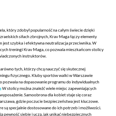
la, który zdobył popularność na całym świecie dzięki
izraelskich siłach zbrojnych, Krav Maga łączy elementy
lem jest szybka i efektywna neutralizacja przeciwnika. W
ących treningi Krav Maga, co pozwala mieszkańcom stolicy
wiadczonych instruktorów.
równo tych, którzy chcą nauczyć się skutecznej
reningu fizycznego. Kluby sportów walki w Warszawie
, co pozwala na dopasowanie programu do indywidualnych
a
W stolicy można znaleźć wiele miejsc zapewniających
wyposażenie. Samoobrona dla kobiet staje się coraz
arszawa, gdzie poczucie bezpieczeństwa jest kluczowe.
 są specjalnie dostosowane do ich potrzeb i możliwości.
ją pewność siebie i uczą, jak unikać niebezpiecznych