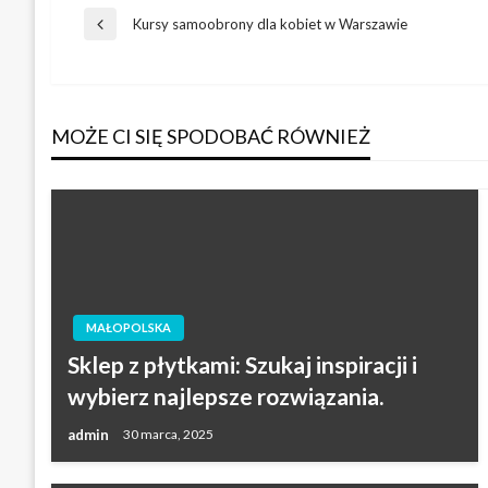
Nawigacja
Kursy samoobrony dla kobiet w Warszawie
Poprzedni
wpis
wpisu
MOŻE CI SIĘ SPODOBAĆ RÓWNIEŻ
MAŁOPOLSKA
Sklep z płytkami: Szukaj inspiracji i
wybierz najlepsze rozwiązania.
admin
30 marca, 2025