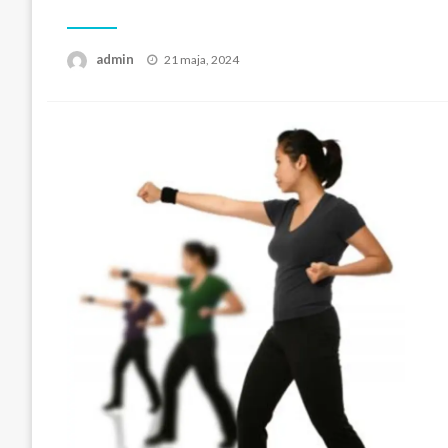
Opublikowane
admin
21 maja, 2024
w