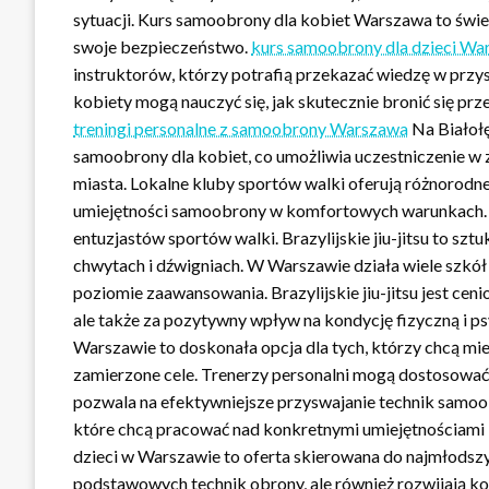
sytuacji. Kurs samoobrony dla kobiet Warszawa to świet
swoje bezpieczeństwo.
kurs samoobrony dla dzieci Wa
instruktorów, którzy potrafią przekazać wiedzę w przy
kobiety mogą nauczyć się, jak skutecznie bronić się prz
treningi personalne z samoobrony Warszawa
Na Białołę
samoobrony dla kobiet, co umożliwia uczestniczenie w 
miasta. Lokalne kluby sportów walki oferują różnorodn
umiejętności samoobrony w komfortowych warunkach. 
entuzjastów sportów walki. Brazylijskie jiu-jitsu to sztu
chwytach i dźwigniach. W Warszawie działa wiele szkół 
poziomie zaawansowania. Brazylijskie jiu-jitsu jest ceni
ale także za pozytywny wpływ na kondycję fizyczną i p
Warszawie to doskonała opcja dla tych, którzy chcą mieć
zamierzone cele. Trenerzy personalni mogą dostosować 
pozwala na efektywniejsze przyswajanie technik samoob
które chcą pracować nad konkretnymi umiejętnościami
dzieci w Warszawie to oferta skierowana do najmłodszyc
podstawowych technik obrony, ale również rozwijają ko