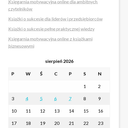
Księgarnia motywacyjna online dla ambitnych
czytelników
Książki o sukcesie dla liderów i przedsiębiorców
Książki o sukcesie pełne praktycznej wiedzy
Księgarnia motywacyjna online z książkami
biznesowymi
sierpień 2026
P
W
Ś
C
P
S
N
1
2
3
4
5
6
7
8
9
10
11
12
13
14
15
16
17
18
19
20
21
22
23