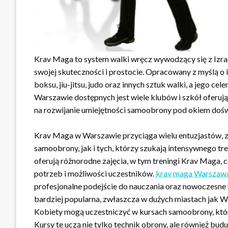
Krav Maga to system walki wręcz wywodzący się z Izrae
swojej skuteczności i prostocie. Opracowany z myślą o 
boksu, jiu-jitsu, judo oraz innych sztuk walki, a jego ce
Warszawie dostępnych jest wiele klubów i szkół oferuj
na rozwijanie umiejętności samoobrony pod okiem doś
Krav Maga w Warszawie przyciąga wielu entuzjastów, za
samoobrony, jak i tych, którzy szukają intensywnego t
oferują różnorodne zajęcia, w tym treningi Krav Maga
potrzeb i możliwości uczestników.
krav maga Warszaw
profesjonalne podejście do nauczania oraz nowoczesne 
bardziej popularna, zwłaszcza w dużych miastach jak W
Kobiety mogą uczestniczyć w kursach samoobrony, które
Kursy te uczą nie tylko technik obrony, ale również budu