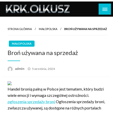
Skip
to
content
STRONA GŁÓWNA
MAŁOPOLSKA
BROŃ UŻYWANA NA SPRZEDAŻ
MAŁOPOLSKA
Broń używana na sprzedaż
Opublikowane
admin
5 września, 2024
w
Handel bronią palną w Polsce jest tematem, który budzi
wiele emocji i wymaga szczególnej ostrożności.
ogłoszenia sprzedaży broni
Ogłoszenia sprzedaży broni,
zwłaszcza używanej, są dostępne na różnych portalach