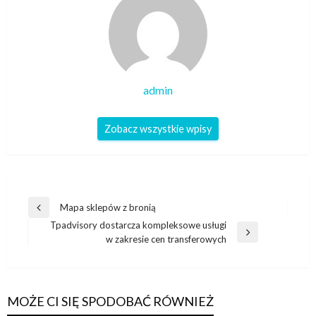
admin
Zobacz wszystkie wpisy
Nawigacja
Mapa sklepów z bronią
Poprzedni
wpisu
Tpadvisory dostarcza kompleksowe usługi
wpis
Następny
w zakresie cen transferowych
wpis
MOŻE CI SIĘ SPODOBAĆ RÓWNIEŻ