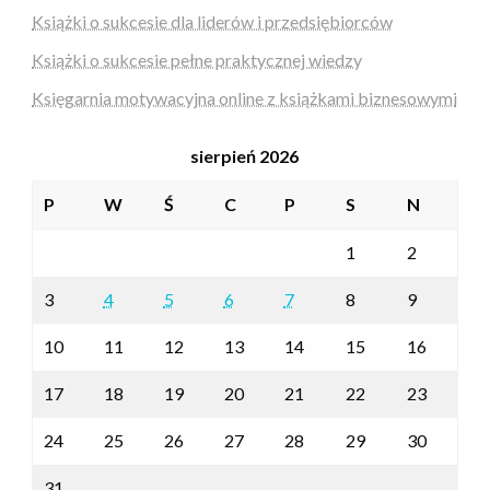
Książki o sukcesie dla liderów i przedsiębiorców
Książki o sukcesie pełne praktycznej wiedzy
Księgarnia motywacyjna online z książkami biznesowymi
sierpień 2026
P
W
Ś
C
P
S
N
1
2
3
4
5
6
7
8
9
10
11
12
13
14
15
16
17
18
19
20
21
22
23
24
25
26
27
28
29
30
31