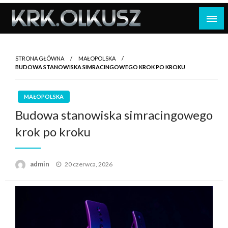
Skip
to
content
STRONA GŁÓWNA
MAŁOPOLSKA
BUDOWA STANOWISKA SIMRACINGOWEGO KROK PO KROKU
MAŁOPOLSKA
Budowa stanowiska simracingowego
krok po kroku
Opublikowane
admin
20 czerwca, 2026
w