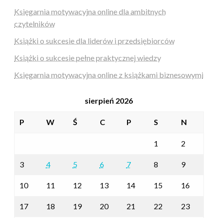
Księgarnia motywacyjna online dla ambitnych
czytelników
Książki o sukcesie dla liderów i przedsiębiorców
Książki o sukcesie pełne praktycznej wiedzy
Księgarnia motywacyjna online z książkami biznesowymi
sierpień 2026
P
W
Ś
C
P
S
N
1
2
3
4
5
6
7
8
9
10
11
12
13
14
15
16
17
18
19
20
21
22
23