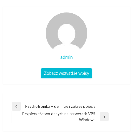
admin
Zobacz wszystkie wpisy
Nawigacja
Psychotronika – definicje i zakres pojęcia
Poprzedni
wpisu
Bezpieczeństwo danych na serwerach VPS
wpis
Następny
Windows
wpis