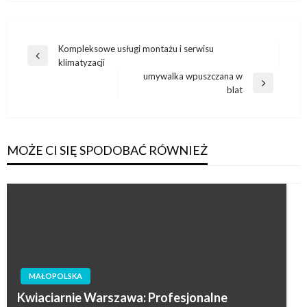
Nawigacja
Kompleksowe usługi montażu i serwisu
Poprzedni
klimatyzacji
wpisu
wpis
umywalka wpuszczana w
Następny
blat
wpis
MOŻE CI SIĘ SPODOBAĆ RÓWNIEŻ
MAŁOPOLSKA
Kwiaciarnie Warszawa: Profesjonalne