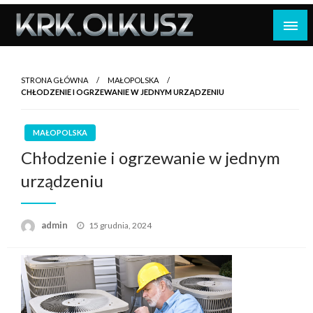
Skip
to
content
STRONA GŁÓWNA
MAŁOPOLSKA
CHŁODZENIE I OGRZEWANIE W JEDNYM URZĄDZENIU
MAŁOPOLSKA
Chłodzenie i ogrzewanie w jednym
urządzeniu
Opublikowane
admin
15 grudnia, 2024
w