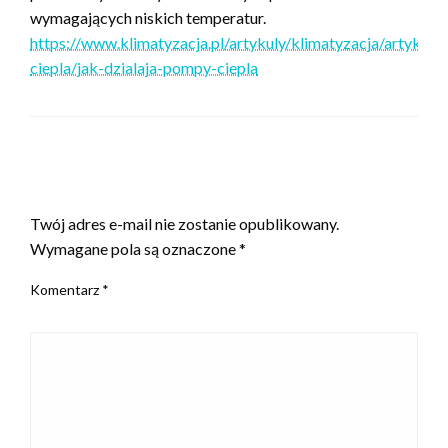
wymagających niskich temperatur.
https://www.klimatyzacja.pl/artykuly/klimatyzacja/artykul
ciepla/jak-dzialaja-pompy-ciepla
ZOSTAW ODPOWIEDŹ
Twój adres e-mail nie zostanie opublikowany.
Wymagane pola są oznaczone
*
Komentarz
*