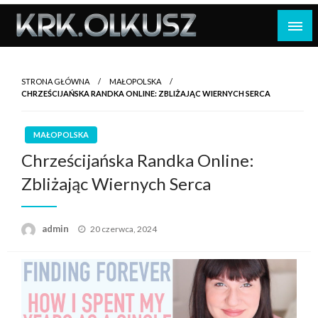
Skip
to
content
STRONA GŁÓWNA
MAŁOPOLSKA
CHRZEŚCIJAŃSKA RANDKA ONLINE: ZBLIŻAJĄC WIERNYCH SERCA
MAŁOPOLSKA
Chrześcijańska Randka Online:
Zbliżając Wiernych Serca
Opublikowane
admin
20 czerwca, 2024
w