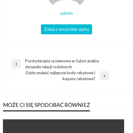
admin
Zobacz wszystkie wpisy
Nawigacja
Psychoterapia systemowa w Gdyni analiza
Poprzedni
dynamiki relacji rodzinnych
wpisu
wpis
Gdzie znaleźć najlepsze kody rabatowe i
Następny
kupony rabatowe?
wpis
MOŻE CI SIĘ SPODOBAĆ RÓWNIEŻ