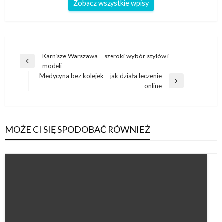
Zobacz wszystkie wpisy
Nawigacja
Karnisze Warszawa – szeroki wybór stylów i
Poprzedni
modeli
wpisu
wpis
Medycyna bez kolejek – jak działa leczenie
Następny
online
wpis
MOŻE CI SIĘ SPODOBAĆ RÓWNIEŻ