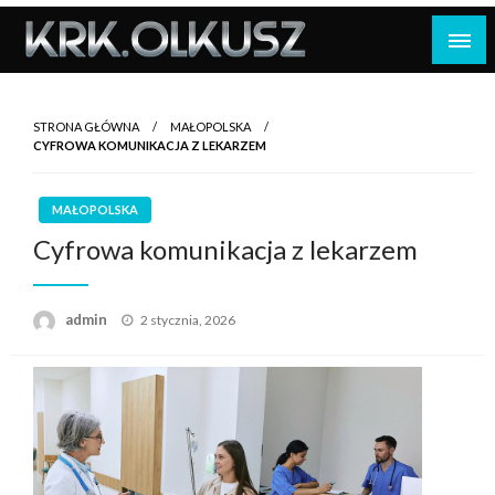
Skip
to
content
STRONA GŁÓWNA
MAŁOPOLSKA
CYFROWA KOMUNIKACJA Z LEKARZEM
MAŁOPOLSKA
Cyfrowa komunikacja z lekarzem
Opublikowane
admin
2 stycznia, 2026
w