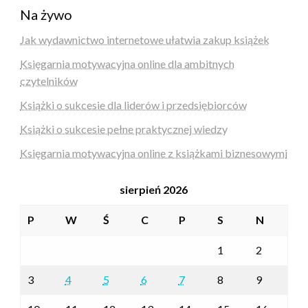
Na żywo
Jak wydawnictwo internetowe ułatwia zakup książek
Księgarnia motywacyjna online dla ambitnych
czytelników
Książki o sukcesie dla liderów i przedsiębiorców
Książki o sukcesie pełne praktycznej wiedzy
Księgarnia motywacyjna online z książkami biznesowymi
sierpień 2026
P
W
Ś
C
P
S
N
1
2
3
4
5
6
7
8
9