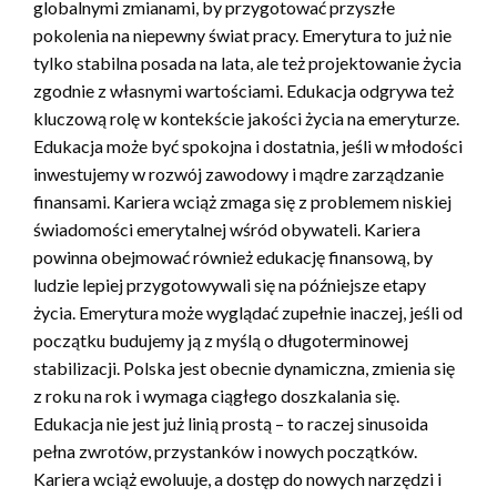
globalnymi zmianami, by przygotować przyszłe
pokolenia na niepewny świat pracy. Emerytura to już nie
tylko stabilna posada na lata, ale też projektowanie życia
zgodnie z własnymi wartościami. Edukacja odgrywa też
kluczową rolę w kontekście jakości życia na emeryturze.
Edukacja może być spokojna i dostatnia, jeśli w młodości
inwestujemy w rozwój zawodowy i mądre zarządzanie
finansami. Kariera wciąż zmaga się z problemem niskiej
świadomości emerytalnej wśród obywateli. Kariera
powinna obejmować również edukację finansową, by
ludzie lepiej przygotowywali się na późniejsze etapy
życia. Emerytura może wyglądać zupełnie inaczej, jeśli od
początku budujemy ją z myślą o długoterminowej
stabilizacji. Polska jest obecnie dynamiczna, zmienia się
z roku na rok i wymaga ciągłego doszkalania się.
Edukacja nie jest już linią prostą – to raczej sinusoida
pełna zwrotów, przystanków i nowych początków.
Kariera wciąż ewoluuje, a dostęp do nowych narzędzi i