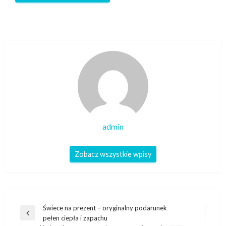
admin
Zobacz wszystkie wpisy
Nawigacja
Świece na prezent – oryginalny podarunek
Poprzedni
pełen ciepła i zapachu
wpisu