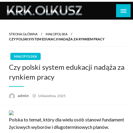
Skip
to
content
STRONA GŁÓWNA
MAŁOPOLSKA
CZY POLSKI SYSTEM EDUKACJI NADĄŻA ZA RYNKIEM PRACY
MAŁOPOLSKA
Czy polski system edukacji nadąża za
rynkiem pracy
Opublikowane
admin
14 kwietnia, 2025
w
Polska to temat, który dla wielu osób stanowi fundament
życiowych wyborów i długoterminowych planów.