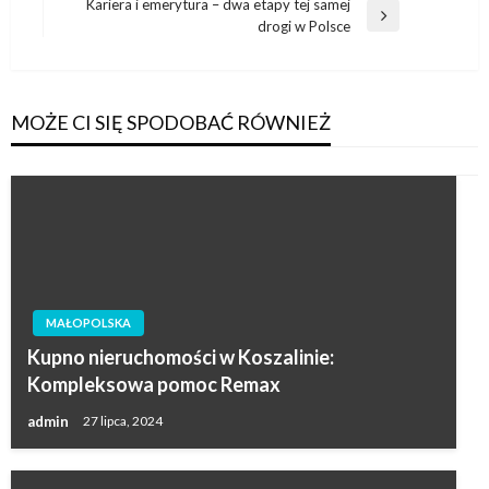
wpis
Kariera i emerytura – dwa etapy tej samej
Następny
drogi w Polsce
wpis
MOŻE CI SIĘ SPODOBAĆ RÓWNIEŻ
MAŁOPOLSKA
Kupno nieruchomości w Koszalinie:
Kompleksowa pomoc Remax
admin
27 lipca, 2024