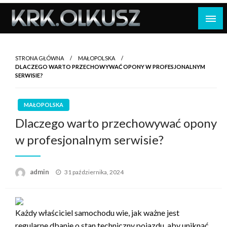
Skip
to
content
STRONA GŁÓWNA
MAŁOPOLSKA
DLACZEGO WARTO PRZECHOWYWAĆ OPONY W PROFESJONALNYM
SERWISIE?
MAŁOPOLSKA
Dlaczego warto przechowywać opony
w profesjonalnym serwisie?
Opublikowane
admin
31 października, 2024
w
Każdy właściciel samochodu wie, jak ważne jest
regularne dbanie o stan techniczny pojazdu, aby uniknąć