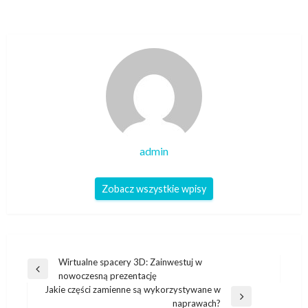
admin
Zobacz wszystkie wpisy
Nawigacja
Wirtualne spacery 3D: Zainwestuj w
Poprzedni
nowoczesną prezentację
wpisu
wpis
Jakie części zamienne są wykorzystywane w
Następny
naprawach?