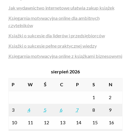
Jak wydawnictwo internetowe ułatwia zakup książek
Księgarnia motywacyjna online dla ambitnych
czytelników
Książki o sukcesie dla liderów i przedsiębiorców
Książki o sukcesie pełne praktycznej wiedzy
Księgarnia motywacyjna online z książkami biznesowymi
sierpień 2026
P
W
Ś
C
P
S
N
1
2
3
4
5
6
7
8
9
10
11
12
13
14
15
16