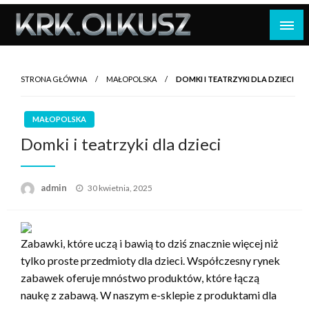
Skip
to
content
STRONA GŁÓWNA
MAŁOPOLSKA
DOMKI I TEATRZYKI DLA DZIECI
MAŁOPOLSKA
Domki i teatrzyki dla dzieci
Opublikowane
admin
30 kwietnia, 2025
w
Zabawki, które uczą i bawią to dziś znacznie więcej niż
tylko proste przedmioty dla dzieci. Współczesny rynek
zabawek oferuje mnóstwo produktów, które łączą
naukę z zabawą. W naszym e-sklepie z produktami dla