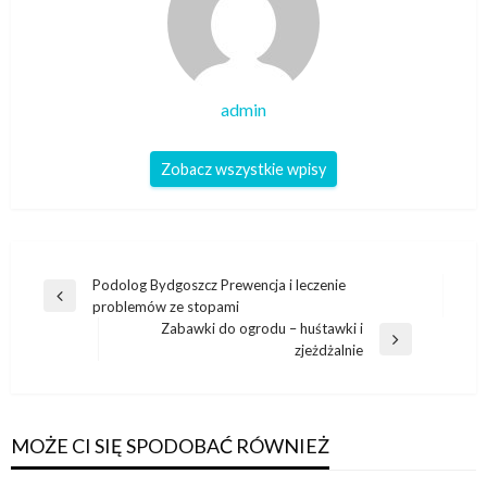
admin
Zobacz wszystkie wpisy
Nawigacja
Podolog Bydgoszcz Prewencja i leczenie
Poprzedni
problemów ze stopami
wpisu
wpis
Zabawki do ogrodu – huśtawki i
Następny
zjeżdżalnie
wpis
MOŻE CI SIĘ SPODOBAĆ RÓWNIEŻ