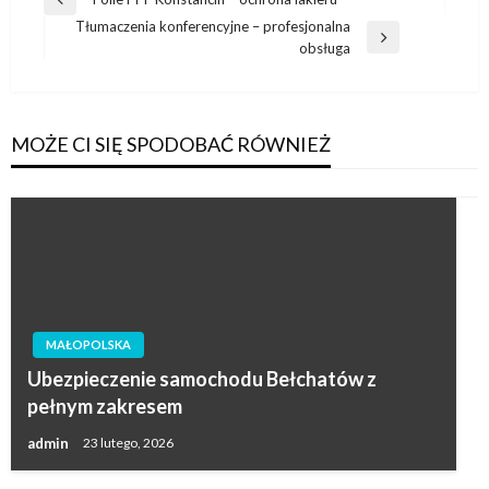
Poprzedni
wpisu
Tłumaczenia konferencyjne – profesjonalna
wpis
Następny
obsługa
wpis
MOŻE CI SIĘ SPODOBAĆ RÓWNIEŻ
MAŁOPOLSKA
Ubezpieczenie samochodu Bełchatów z
pełnym zakresem
admin
23 lutego, 2026