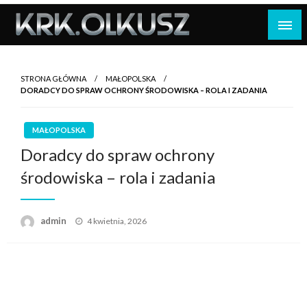
Skip
to
content
STRONA GŁÓWNA
MAŁOPOLSKA
DORADCY DO SPRAW OCHRONY ŚRODOWISKA – ROLA I ZADANIA
MAŁOPOLSKA
Doradcy do spraw ochrony
środowiska – rola i zadania
Opublikowane
admin
4 kwietnia, 2026
w