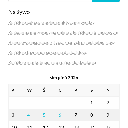
Na żywo
Książki o sukcesie pełne praktycznej wiedzy
Księgarnia motywacyjna online z książkami biznesowymi
Biznesowe inspiracje z życia znanych przedsiębiorców
Książki o biznesie i sukcesie dla każdego
Książki o marketingu inspirujące do działania
sierpień 2026
P
W
Ś
C
P
S
N
1
2
3
4
5
6
7
8
9
10
11
12
13
14
15
16