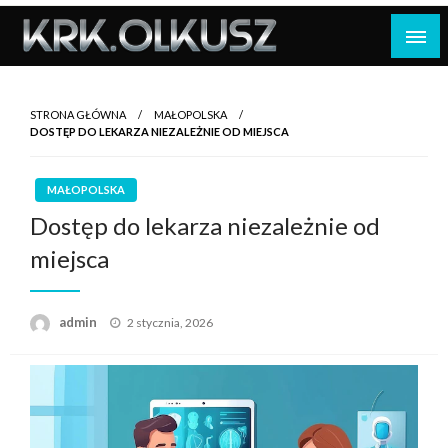
Skip
to
content
STRONA GŁÓWNA
MAŁOPOLSKA
DOSTĘP DO LEKARZA NIEZALEŻNIE OD MIEJSCA
MAŁOPOLSKA
Dostęp do lekarza niezależnie od
miejsca
Opublikowane
admin
2 stycznia, 2026
w