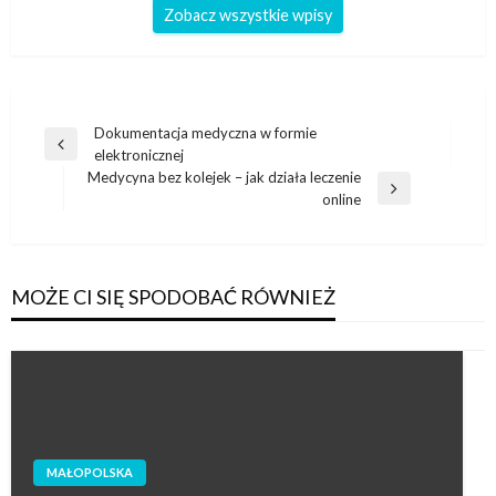
Zobacz wszystkie wpisy
Nawigacja
Dokumentacja medyczna w formie
Poprzedni
elektronicznej
wpisu
wpis
Medycyna bez kolejek – jak działa leczenie
Następny
online
wpis
MOŻE CI SIĘ SPODOBAĆ RÓWNIEŻ
MAŁOPOLSKA