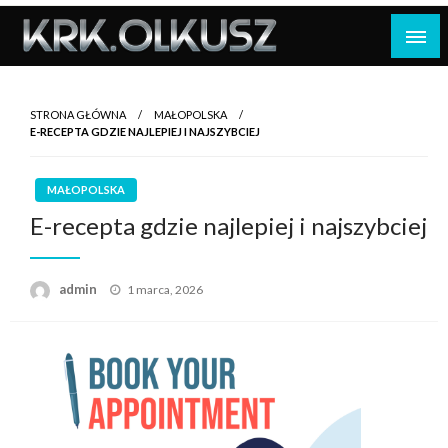
Skip
to
content
STRONA GŁÓWNA
MAŁOPOLSKA
E-RECEPTA GDZIE NAJLEPIEJ I NAJSZYBCIEJ
MAŁOPOLSKA
E-recepta gdzie najlepiej i najszybciej
Opublikowane
admin
1 marca, 2026
w