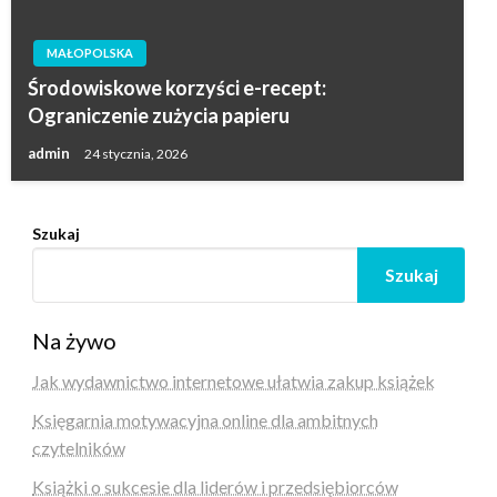
MAŁOPOLSKA
Środowiskowe korzyści e-recept:
Ograniczenie zużycia papieru
admin
24 stycznia, 2026
Szukaj
Szukaj
Na żywo
Jak wydawnictwo internetowe ułatwia zakup książek
Księgarnia motywacyjna online dla ambitnych
czytelników
Książki o sukcesie dla liderów i przedsiębiorców