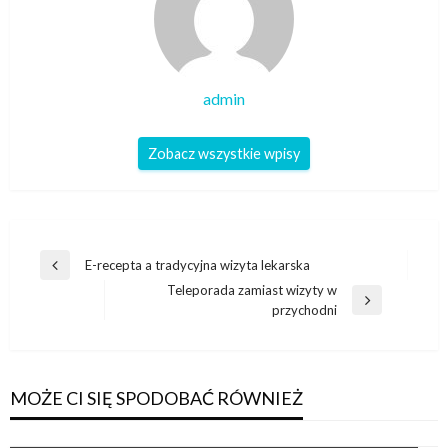
admin
Zobacz wszystkie wpisy
Nawigacja
E-recepta a tradycyjna wizyta lekarska
Poprzedni
wpisu
Teleporada zamiast wizyty w
wpis
Następny
przychodni
wpis
MOŻE CI SIĘ SPODOBAĆ RÓWNIEŻ