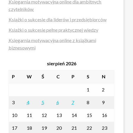
Księgarnia motywacyjna online dla ambitnych
czytelników
Książki o sukcesie dla liderów i przedsiębiorców
Książki o sukcesie pełne praktycznej wiedzy
Księgarnia motywacyjna online z książkami
biznesowymi
sierpień 2026
P
W
Ś
C
P
S
N
1
2
3
4
5
6
7
8
9
10
11
12
13
14
15
16
17
18
19
20
21
22
23