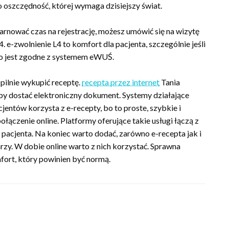
o oszczędność, której wymaga dzisiejszy świat.
rnować czas na rejestrację, możesz umówić się na wizytę
 e-zwolnienie L4 to komfort dla pacjenta, szczególnie jeśli
tko jest zgodne z systemem eWUŚ.
 pilnie wykupić receptę.
recepta przez internet
Tania
by dostać elektroniczny dokument. Systemy działające
entów korzysta z e-recepty, bo to proste, szybkie i
ączenie online. Platformy oferujące takie usługi łączą z
 pacjenta. Na koniec warto dodać, zarówno e-recepta jak i
rzy. W dobie online warto z nich korzystać. Sprawna
ort, który powinien być normą.