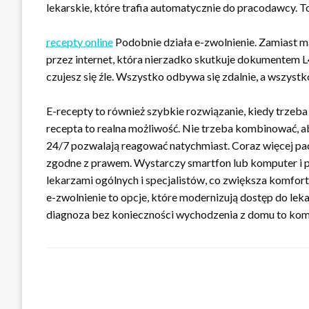
lekarskie, które trafia automatycznie do pracodawcy. T
recepty online
Podobnie działa e-zwolnienie. Zamiast ma
przez internet, która nierzadko skutkuje dokumentem L4.
czujesz się źle. Wszystko odbywa się zdalnie, a wszys
E-recepty to również szybkie rozwiązanie, kiedy trzeba
recepta to realna możliwość. Nie trzeba kombinować, a
24/7 pozwalają reagować natychmiast. Coraz więcej pacj
zgodne z prawem. Wystarczy smartfon lub komputer i poł
lekarzami ogólnych i specjalistów, co zwiększa komfort
e-zwolnienie to opcje, które modernizują dostęp do leka
diagnoza bez konieczności wychodzenia z domu to komf
ZOSTAW ODPOWIEDŹ