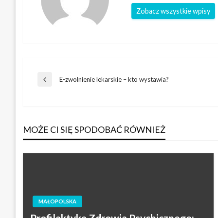
Zobacz wszystkie wpisy
Nawigacja
E-zwolnienie lekarskie – kto wystawia?
Poprzedni
wpis
wpisu
MOŻE CI SIĘ SPODOBAĆ RÓWNIEŻ
MAŁOPOLSKA
Profilaktyka Zdrowia Psychicznego: