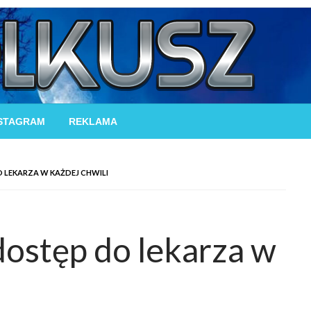
STAGRAM
REKLAMA
O LEKARZA W KAŻDEJ CHWILI
dostęp do lekarza w