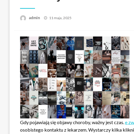
Opublikowane
admin
11 maja, 2025
w
Gdy pojawiają się objawy choroby, ważny jest czas.
e zw
osobistego kontaktu z lekarzem. Wystarczy kilka klikni