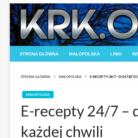
Skip
to
content
STRONA GŁÓWNA
MAŁOPOLSKA
LINKI
IN
STRONA GŁÓWNA
MAŁOPOLSKA
E-RECEPTY 24/7 – DOSTĘP D
MAŁOPOLSKA
E-recepty 24/7 – 
każdej chwili