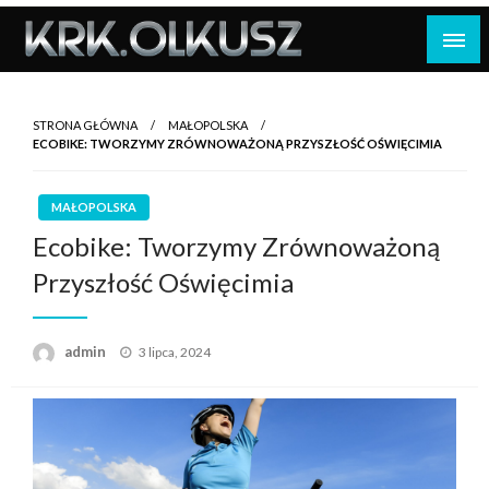
Skip
to
content
STRONA GŁÓWNA
MAŁOPOLSKA
ECOBIKE: TWORZYMY ZRÓWNOWAŻONĄ PRZYSZŁOŚĆ OŚWIĘCIMIA
MAŁOPOLSKA
Ecobike: Tworzymy Zrównoważoną
Przyszłość Oświęcimia
Opublikowane
admin
3 lipca, 2024
w