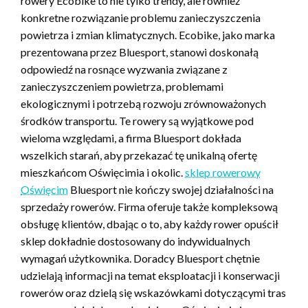
rowery Ecobike to nie tylko trendy, ale również
konkretne rozwiązanie problemu zanieczyszczenia
powietrza i zmian klimatycznych. Ecobike, jako marka
prezentowana przez Bluesport, stanowi doskonałą
odpowiedź na rosnące wyzwania związane z
zanieczyszczeniem powietrza, problemami
ekologicznymi i potrzebą rozwoju zrównoważonych
środków transportu. Te rowery są wyjątkowe pod
wieloma względami, a firma Bluesport dokłada
wszelkich starań, aby przekazać tę unikalną ofertę
mieszkańcom Oświęcimia i okolic.
sklep rowerowy
Oświęcim
Bluesport nie kończy swojej działalności na
sprzedaży rowerów. Firma oferuje także kompleksową
obsługę klientów, dbając o to, aby każdy rower opuścił
sklep dokładnie dostosowany do indywidualnych
wymagań użytkownika. Doradcy Bluesport chętnie
udzielają informacji na temat eksploatacji i konserwacji
rowerów oraz dzielą się wskazówkami dotyczącymi tras