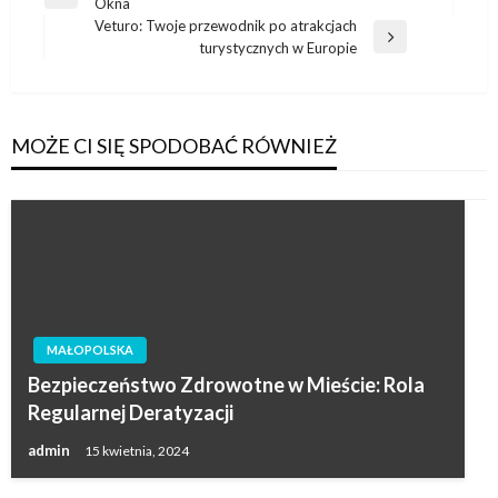
Poprzedni
Okna
wpisu
wpis
Veturo: Twoje przewodnik po atrakcjach
Następny
turystycznych w Europie
wpis
MOŻE CI SIĘ SPODOBAĆ RÓWNIEŻ
MAŁOPOLSKA
Bezpieczeństwo Zdrowotne w Mieście: Rola
Regularnej Deratyzacji
admin
15 kwietnia, 2024