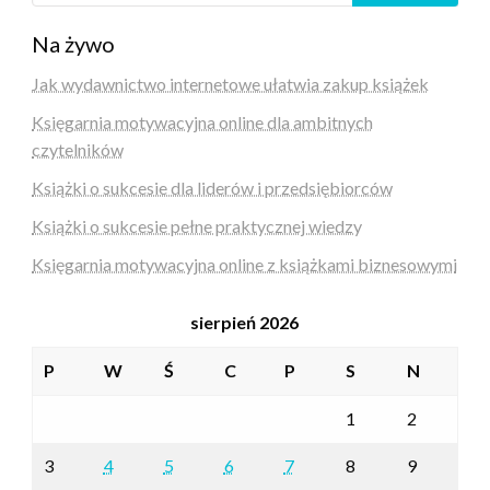
Na żywo
Jak wydawnictwo internetowe ułatwia zakup książek
Księgarnia motywacyjna online dla ambitnych
czytelników
Książki o sukcesie dla liderów i przedsiębiorców
Książki o sukcesie pełne praktycznej wiedzy
Księgarnia motywacyjna online z książkami biznesowymi
sierpień 2026
P
W
Ś
C
P
S
N
1
2
3
4
5
6
7
8
9