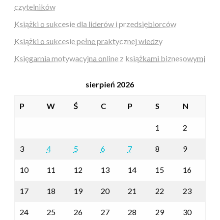
czytelników
Książki o sukcesie dla liderów i przedsiębiorców
Książki o sukcesie pełne praktycznej wiedzy
Księgarnia motywacyjna online z książkami biznesowymi
sierpień 2026
P
W
Ś
C
P
S
N
1
2
3
4
5
6
7
8
9
10
11
12
13
14
15
16
17
18
19
20
21
22
23
24
25
26
27
28
29
30