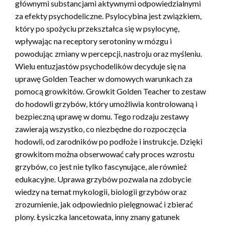
głównymi substancjami aktywnymi odpowiedzialnymi
za efekty psychodeliczne. Psylocybina jest związkiem,
który po spożyciu przekształca się w psylocynę,
wpływając na receptory serotoniny w mózgu i
powodując zmiany w percepcji, nastroju oraz myśleniu.
Wielu entuzjastów psychodelików decyduje się na
uprawę Golden Teacher w domowych warunkach za
pomocą growkitów. Growkit Golden Teacher to zestaw
do hodowli grzybów, który umożliwia kontrolowaną i
bezpieczną uprawę w domu. Tego rodzaju zestawy
zawierają wszystko, co niezbędne do rozpoczęcia
hodowli, od zarodników po podłoże i instrukcje. Dzięki
growkitom można obserwować cały proces wzrostu
grzybów, co jest nie tylko fascynujące, ale również
edukacyjne. Uprawa grzybów pozwala na zdobycie
wiedzy na temat mykologii, biologii grzybów oraz
zrozumienie, jak odpowiednio pielęgnować i zbierać
plony. Łysiczka lancetowata, inny znany gatunek