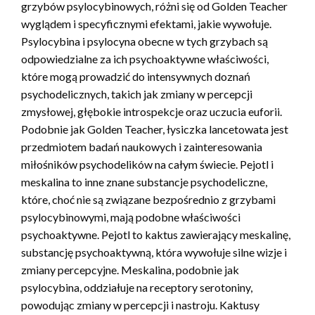
grzybów psylocybinowych, różni się od Golden Teacher
wyglądem i specyficznymi efektami, jakie wywołuje.
Psylocybina i psylocyna obecne w tych grzybach są
odpowiedzialne za ich psychoaktywne właściwości,
które mogą prowadzić do intensywnych doznań
psychodelicznych, takich jak zmiany w percepcji
zmysłowej, głębokie introspekcje oraz uczucia euforii.
Podobnie jak Golden Teacher, łysiczka lancetowata jest
przedmiotem badań naukowych i zainteresowania
miłośników psychodelików na całym świecie. Pejotl i
meskalina to inne znane substancje psychodeliczne,
które, choć nie są związane bezpośrednio z grzybami
psylocybinowymi, mają podobne właściwości
psychoaktywne. Pejotl to kaktus zawierający meskalinę,
substancję psychoaktywną, która wywołuje silne wizje i
zmiany percepcyjne. Meskalina, podobnie jak
psylocybina, oddziałuje na receptory serotoniny,
powodując zmiany w percepcji i nastroju. Kaktusy