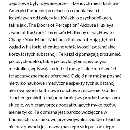
pejotlowe były używane przez rdzennych mieszkańców
Ameryki Północnej w celach ceremonialnych i
leczniczych od tysięcy lat. Książki o psychodelikach,
takie jak „The Doors of Perception” Aldousa Huxleya,
„Food of the Gods” Terence’a McKenny oraz „How to
Change Your Mind” Michaela Pollana, oferują głęboki
wgląd w historię, chemiczne właściwości i potencjalne
korzyści tych substancji. Te książki pomagają zrozumieć,
jak psychodeliki, takie jak psylocybina, psylocyna i
meskalina, wpływają na ludzki mózg i jakie możliwości
terapeutyczne mogą oferować. Dzięki nim można poznać
nie tylko naukowe i medyczne aspekty tych substancji,
ale również ich kulturowe i duchowe znaczenie. Golden
Teacher growkit to najpopularniejszy produkt w naszym
sklepie, wybierany przez początkujących mykologów,
ale nie tylko. Ta odmiana jest bardzo wdzięczna w
badaniach i stosunkowo przewidywalna. Golden Teacher
nie bez powodu jest nazwą naszego sklepu – od niego