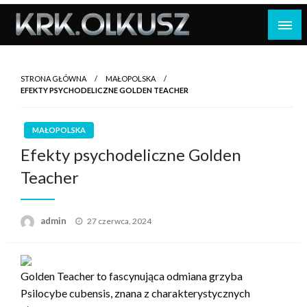
Skip
to
content
STRONA GŁÓWNA
MAŁOPOLSKA
EFEKTY PSYCHODELICZNE GOLDEN TEACHER
MAŁOPOLSKA
Efekty psychodeliczne Golden
Teacher
Opublikowane
admin
27 czerwca, 2024
w
Golden Teacher to fascynująca odmiana grzyba
Psilocybe cubensis, znana z charakterystycznych