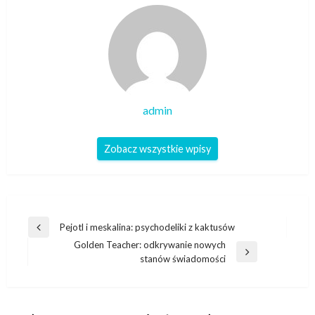
admin
Zobacz wszystkie wpisy
Nawigacja
Pejotl i meskalina: psychodeliki z kaktusów
Poprzedni
wpisu
Golden Teacher: odkrywanie nowych
wpis
Następny
stanów świadomości
wpis