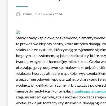
Opublikowane
admin
20 września, 2024
w
Stawy, stawy kąpielowe, oczka wodne, elementy wodne
to prawdziwe klejnoty natury, które nie tylko dodają uro
relaksu dla wszystkich, którzy mają przyjemność się nim
bogatym ekosystemem, są jak małe ekosfery, które przy
tworząc w ogrodzie harmonijny mikroklimat. Oczka wodne
otaczającą przyrodę, tworząc malownicze pejzaże, któr
relaksuje, tworząc atmosferę spokoju i wyciszenia. Elem
aranżacji ogrodowej niepowtarzalnego charakteru i eleg
wodne, z ich delikatnym szumem i błyszczącą powierzchn
miejsce do medytacji i kontemplacji.
pielęgnacja trawni
stają się sercem ogrodu, gdzie można odpocząć i zregen
wodne, takie jak fontanny czy strumienie, dodają ogrodo