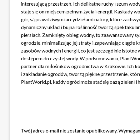
interesującą przestrzeń. Ich delikatne ruchy i szum wo
staje się on miejscem pełnym życia i energii. Kaskady 
gór, są prawdziwymi arcydziełami natury, które zachwyc
dynamiczny układ i bujna roślinność tworzą spektakular
piersiach. Zamknięty obieg wodny, to zaawansowany s
ogrodzie, minimalizując jej straty i zapewniając ciągłe 
zasobów wodnych i energii, co jest szczególnie istotne
dostępem do czystej wody. W podsumowaniu, PlantWorld.
partner dla miłośników ogrodnictwa w Krakowie. Ich k
i zakładanie ogrodów, tworzą piękne przestrzenie, któ
PlantWorld.pl, każdy ogród może stać się oazą zieleni i 
ZOSTAW ODPOWIEDŹ
Twój adres e-mail nie zostanie opublikowany.
Wymagane