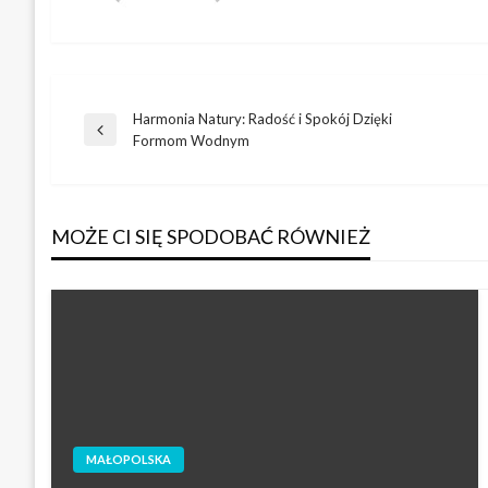
Harmonia Natury: Radość i Spokój Dzięki
Nawigacja
Poprzedni
Formom Wodnym
wpis
wpisu
MOŻE CI SIĘ SPODOBAĆ RÓWNIEŻ
MAŁOPOLSKA