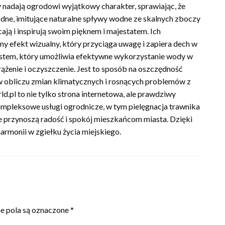
dy nadają ogrodowi wyjątkowy charakter, sprawiając, że
wodne, imitujące naturalne spływy wodne ze skalnych zboczy
ają i inspirują swoim pięknem i majestatem. Ich
ny efekt wizualny, który przyciąga uwagę i zapiera dech w
ystem, który umożliwia efektywne wykorzystanie wody w
krążenie i oczyszczenie. Jest to sposób na oszczędność
 w obliczu zmian klimatycznych i rosnących problemów z
pl to nie tylko strona internetowa, ale prawdziwy
ompleksowe usługi ogrodnicze, w tym pielęgnacja trawnika
re przynoszą radość i spokój mieszkańcom miasta. Dzięki
harmonii w zgiełku życia miejskiego.
 pola są oznaczone
*