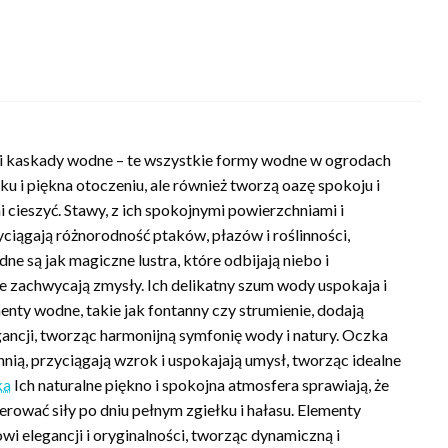
 i kaskady wodne – te wszystkie formy wodne w ogrodach
ku i piękna otoczeniu, ale również tworzą oazę spokoju i
i cieszyć. Stawy, z ich spokojnymi powierzchniami i
ciągają różnorodność ptaków, płazów i roślinności,
 są jak magiczne lustra, które odbijają niebo i
e zachwycają zmysły. Ich delikatny szum wody uspokaja i
enty wodne, takie jak fontanny czy strumienie, dodają
ancji, tworząc harmonijną symfonię wody i natury. Oczka
ią, przyciągają wzrok i uspokajają umysł, tworząc idealne
ka
Ich naturalne piękno i spokojna atmosfera sprawiają, że
erować siły po dniu pełnym zgiełku i hałasu. Elementy
wi elegancji i oryginalności, tworząc dynamiczną i