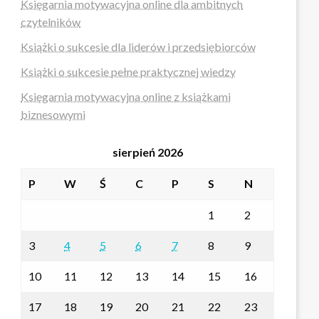
Księgarnia motywacyjna online dla ambitnych
czytelników
Książki o sukcesie dla liderów i przedsiębiorców
Książki o sukcesie pełne praktycznej wiedzy
Księgarnia motywacyjna online z książkami
biznesowymi
sierpień 2026
P
W
Ś
C
P
S
N
1
2
3
4
5
6
7
8
9
10
11
12
13
14
15
16
17
18
19
20
21
22
23