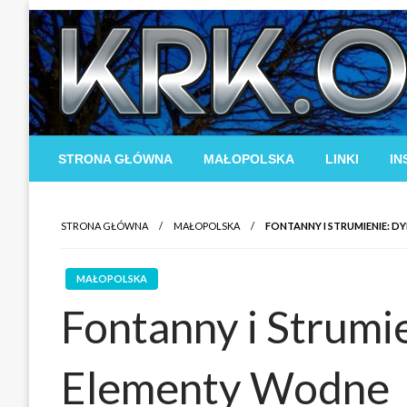
Skip
to
content
STRONA GŁÓWNA
MAŁOPOLSKA
LINKI
IN
STRONA GŁÓWNA
MAŁOPOLSKA
FONTANNY I STRUMIENIE: 
MAŁOPOLSKA
Fontanny i Strumi
Elementy Wodne