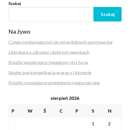
Szukaj
Szukaj
Na żywo
Czego można nauczyć się od wybitnych sportowców
Literatura o zdrowiu i dobrych nawykach
Książki wspierające świadomy styl życia
Skuteczna komunikacja w pracy i biznesie
Książki rozwijające umiejętności negocjacyjne
sierpień 2026
P
W
Ś
C
P
S
N
1
2