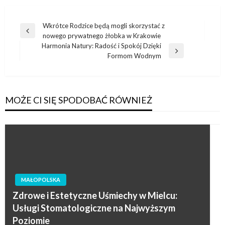
Nawigacja
Wkrótce Rodzice będą mogli skorzystać z
Poprzedni
nowego prywatnego żłobka w Krakowie
wpisu
wpis
Harmonia Natury: Radość i Spokój Dzięki
Następny
Formom Wodnym
wpis
MOŻE CI SIĘ SPODOBAĆ RÓWNIEŻ
MAŁOPOLSKA
Zdrowe i Estetyczne Uśmiechy w Mielcu:
Usługi Stomatologiczne na Najwyższym
Poziomie