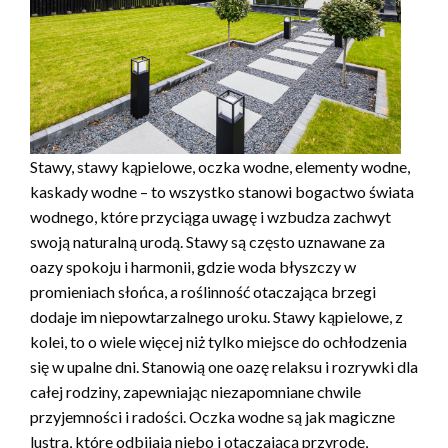
Stawy, stawy kąpielowe, oczka wodne, elementy wodne,
kaskady wodne – to wszystko stanowi bogactwo świata
wodnego, które przyciąga uwagę i wzbudza zachwyt
swoją naturalną urodą. Stawy są często uznawane za
oazy spokoju i harmonii, gdzie woda błyszczy w
promieniach słońca, a roślinność otaczająca brzegi
dodaje im niepowtarzalnego uroku. Stawy kąpielowe, z
kolei, to o wiele więcej niż tylko miejsce do ochłodzenia
się w upalne dni. Stanowią one oazę relaksu i rozrywki dla
całej rodziny, zapewniając niezapomniane chwile
przyjemności i radości. Oczka wodne są jak magiczne
lustra, które odbijają niebo i otaczającą przyrodę,