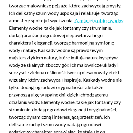
tworząc malownicze pejzaże, które zachwycają zmysły.
Ich delikatny szum wody uspokaja i relaksuje, tworząc
atmosferę spokoju i wyciszenia.
Zamknięty obieg wodny
Elementy wodne, takie jak fontanny czy strumienie,
dodają aranżacji ogrodowej niepowtarzalnego
charakteru i elegancji, tworząc harmonijną symfonię
wody i natury. Kaskady wodne są prawdziwym
majstersztykiem natury, które imitują naturalny spływ
wody ze skalnych zboczy gór. Ich malownicze układy i
soczyście zielona roślinność tworzą niesamowity efekt
wizualny, który zachwyca i inspiruje. Kaskady wodne nie
tylko dodają ogrodowi oryginalności, ale także
przynoszą ulgę w upalne dni, dzięki chłodzącemu
działaniu wody. Elementy wodne, takie jak fontanny czy
strumienie, dodają ogrodowi elegancji i oryginalności,
tworząc dynamiczną i interesującą przestrzeń. Ich
delikatne ruchy i szum wody nadają ogrodowi
wyjątkowy charakter, sprawiając, że staje się on