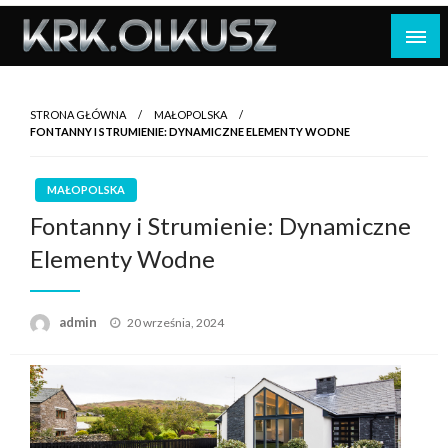
Skip
to
content
STRONA GŁÓWNA
MAŁOPOLSKA
FONTANNY I STRUMIENIE: DYNAMICZNE ELEMENTY WODNE
MAŁOPOLSKA
Fontanny i Strumienie: Dynamiczne
Elementy Wodne
Opublikowane
admin
20 września, 2024
w