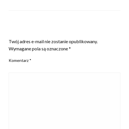
ZOSTAW ODPOWIEDŹ
Twój adres e-mail nie zostanie opublikowany.
Wymagane pola są oznaczone
*
Komentarz
*
MAŁOPOLSKA
Pacjenci coraz częściej wybierają usługi
medyczne online|E-recepta jako element
nowoczesnej opieki zdrowotnej|Skierowanie
na badania w formie elektronicznej|Zwolnienie
lekarskie L4 dostępne przez
internet|Telemedycyna zmienia sposób
korzystania z opieki medycznej|Recepta online