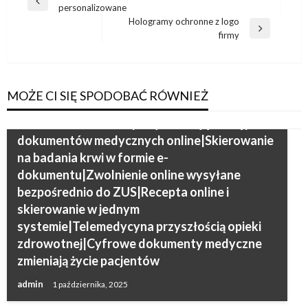
powszechniejsze|Zdalne zwolnienie L4 coraz
Poprzedni
personalizowane
wpisu
częściej wybierane|Pacjenci cenią wygodę
wpis
Hologramy ochronne z logo
Następny
firmy
recepty online|Rozwój e-usług medycznych w
wpis
praktyce|E-skierowanie na badania dostępne
dla pacjentów|L4 online jako legalny
dokument medyczny|Recepta elektroniczna w
MOŻE CI SIĘ SPODOBAĆ RÓWNIEŻ
codziennym użyciu|Cyfrowa opieka
zdrowotna w Polsce|Pacjenci mają dostęp do
dokumentów medycznych online|Skierowanie
na badania krwi w formie e-
dokumentu|Zwolnienie online wysyłane
bezpośrednio do ZUS|Recepta online i
skierowanie w jednym
systemie|Telemedycyna przyszłością opieki
zdrowotnej|Cyfrowe dokumenty medyczne
zmieniają życie pacjentów
admin
1 października, 2025