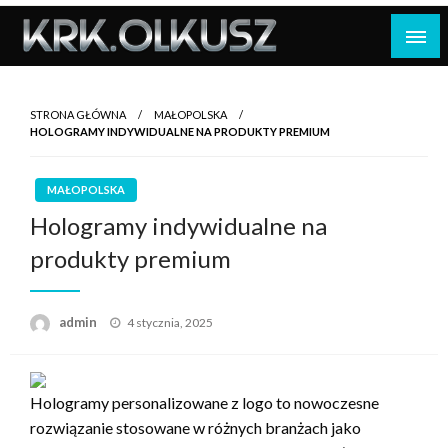
Skip
to
content
STRONA GŁÓWNA
MAŁOPOLSKA
HOLOGRAMY INDYWIDUALNE NA PRODUKTY PREMIUM
MAŁOPOLSKA
Hologramy indywidualne na
produkty premium
Opublikowane
admin
4 stycznia, 2025
w
Hologramy personalizowane z logo to nowoczesne
rozwiązanie stosowane w różnych branżach jako