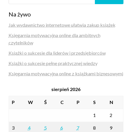
Na żywo
Jak wydawnictwo internetowe ułatwia zakup książek
Księgarnia motywacyjna online dla ambitnych
czytelników
Książki o sukcesie dla liderów i przedsiębiorców
Książki o sukcesie pełne praktycznej wiedzy
Księgarnia motywacyjna online z książkami biznesowymi
sierpień 2026
P
W
Ś
C
P
S
N
1
2
3
4
5
6
7
8
9