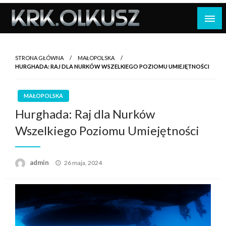
Skip
to
content
STRONA GŁÓWNA
MAŁOPOLSKA
HURGHADA: RAJ DLA NURKÓW WSZELKIEGO POZIOMU UMIEJĘTNOŚCI
MAŁOPOLSKA
Hurghada: Raj dla Nurków
Wszelkiego Poziomu Umiejętności
Opublikowane
admin
26 maja, 2024
w