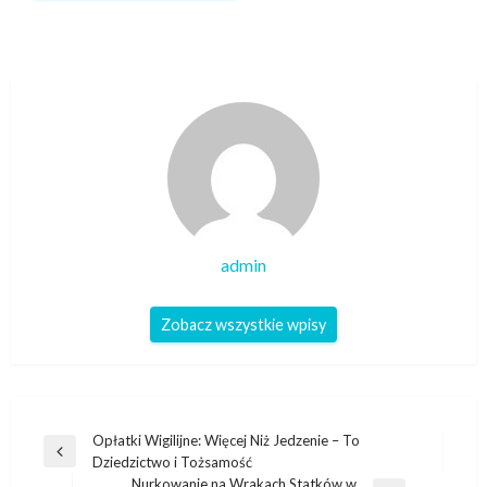
admin
Zobacz wszystkie wpisy
Nawigacja
Opłatki Wigilijne: Więcej Niż Jedzenie – To
Poprzedni
Dziedzictwo i Tożsamość
wpisu
wpis
Nurkowanie na Wrakach Statków w