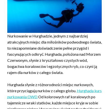
Nurkowanie w Hurghadzie, jednym z najbardziej
atrakcyjnych miejsc dla miłośników podwodnego świata,
to niezapomniane doświadczenie pełne przygód i
fascynujących odkryć. Hurghada, położona nad Morzem
Czerwonym, słynie z kryształowo czystych wód,
bogactwa koralowców i egzotycznych ryb, co czyni ją
rajem dla nurków z całego świata.
Hurghada słynie z różnorodności miejsc nurkowych,
które przyciągają nurków z całego globu.
Hurghada kurs
nurkowania OWD
Od kolorowych raf koralowych po
tajemnicze wraki statków, każde miejsce kryje w sobie
niezliczone piękno i fascynujący świat podwodnej fauny i