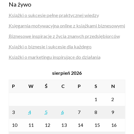
Na żywo
Książki o sukcesie pełne praktycznej wiedzy
Księgarnia motywacyjna online z książkami biznesowymi
Biznesowe inspiracje z życia znanych przedsiębiorców
Książki o biznesie i sukcesie dla każdego
Książki o marketingu inspirujące do działania
sierpień 2026
P
W
Ś
C
P
S
N
1
2
3
4
5
6
7
8
9
10
11
12
13
14
15
16