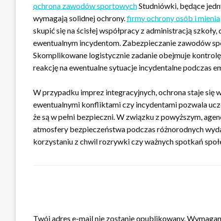
ochrona zawodów sportowych
Studniówki, będące jedn
wymagają solidnej ochrony.
firmy ochrony osób i mienia
skupić się na ścisłej współpracy z administracją szkoły
ewentualnym incydentom. Zabezpieczanie zawodów sport
Skomplikowane logistycznie zadanie obejmuje kontrolę
reakcję na ewentualne sytuacje incydentalne podczas 
W przypadku imprez integracyjnych, ochrona staje się
ewentualnymi konfliktami czy incydentami pozwala ucze
że są w pełni bezpieczni. W związku z powyższym, agen
atmosfery bezpieczeństwa podczas różnorodnych wydar
korzystaniu z chwil rozrywki czy ważnych spotkań społ
ZOSTAW ODPOWIEDŹ
Twój adres e-mail nie zostanie opublikowany.
Wymagane