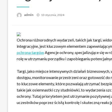
Opublikowane
admin
13 stycznia, 2024
w
Ochrona różnorodnych wydarzeń, takich jak targi, wid
integracyjne, jest kluczowym elementem zapewniający
ochrona targów
Agencje ochrony, specjalizujące się w
rolę w utrzymaniu porządku i zapobieganiu potencjal
Targi, jako miejsce intensywnych działań biznesowyc
dostępu, monitorowanie przestrzeni oraz gotowość do 
to kluczowe elementy, które pozwalają utrzymać bezpie
takie jak osiemnastki czy studniówki, to wydarzenia s
ochrony. Tutaj priorytetem jest utrzymanie pozytywnej
uczestników poprzez ścisłą kontrolę i skuteczną reakcję