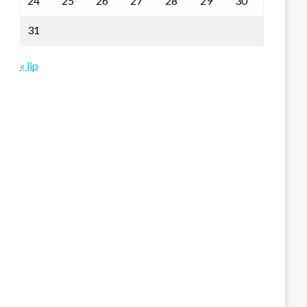
24
25
26
27
28
29
30
31
« lip