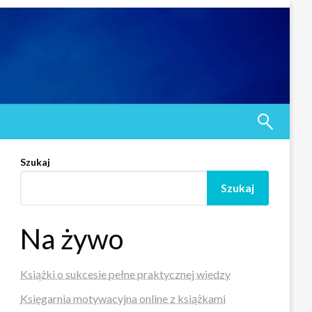
Szukaj
Szukaj
Na żywo
Książki o sukcesie pełne praktycznej wiedzy
Księgarnia motywacyjna online z książkami