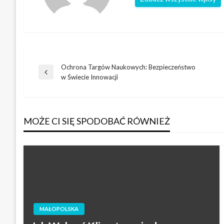
Ochrona Targów Naukowych: Bezpieczeństwo
Nawigacja
Poprzedni
w Świecie Innowacji
wpis
wpisu
MOŻE CI SIĘ SPODOBAĆ RÓWNIEŻ
MAŁOPOLSKA