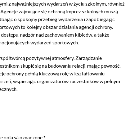
ymi z najważniejszych wydarzeń w życiu szkolnym, również
Agencje zajmujące się ochroną imprez szkolnych muszą
, dbając o spokojny przebieg wydarzenia i zapobiegając
owych to kolejny obszar działania agencji ochrony.
 dostępu, nadzór nad zachowaniem kibiców, a także
emocjonujących wydarzeń sportowych.
 współtwórcą pozytywnej atmosfery. Zarządzanie
stnikom skupić się na budowaniu relacji, mając pewność,
cje ochrony pełnią kluczową rolę w kształtowaniu
zeń, wspierając organizatorów i uczestników w pełnym
ecznych.
 pola są oznaczone
*