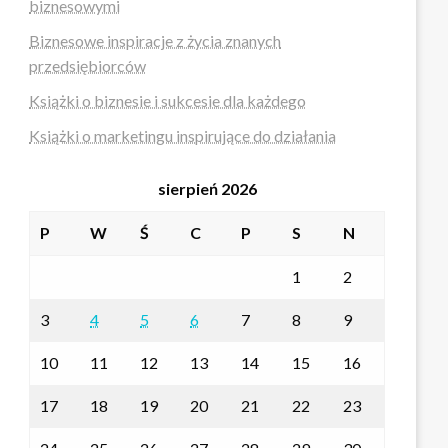
biznesowymi
Biznesowe inspiracje z życia znanych
przedsiębiorców
Książki o biznesie i sukcesie dla każdego
Książki o marketingu inspirujące do działania
sierpień 2026
P
W
Ś
C
P
S
N
1
2
3
4
5
6
7
8
9
10
11
12
13
14
15
16
17
18
19
20
21
22
23