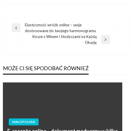
Nawigacja
Elastyczność wróżb online – sesje
Poprzedni
dostosowane do twojego harmonogramu
wpisu
wpis
Kosze z Winem i Słodyczami na Każdą
Następny
Okazję
wpis
MOŻE CI SIĘ SPODOBAĆ RÓWNIEŻ
MAŁOPOLSKA
E-recepta online – dokument medyczny w kilka