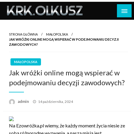
Skip
to
content
STRONA GŁÓWNA
MAŁOPOLSKA
JAK WRÓŻKI ONLINE MOGĄ WSPIERAĆ W PODEJMOWANIU DECYZJI
ZAWODOWYCH?
MAŁOPOLSKA
Jak wróżki online mogą wspierać w
podejmowaniu decyzji zawodowych?
Opublikowane
admin
14 października, 2024
w
Na Ezowróżka.pl wiemy, że każdy moment życia niesie ze
sobą różnorodne wyzwania, a naszą misją jest