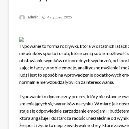
Opublikowane
admin
4 stycznia, 2025
w
Typowanie to forma rozrywki, która w ostatnich latach
miłośników sportu i osób, które cenią sobie możliwość
obstawianiu wyników różnorodnych wydarzeń, od sportow
zajęcie łączy w sobie emocje, analityczne myślenie i m
ludzi jest to sposób na wprowadzenie dodatkowych emo
normalnie nie wzbudzałyby ich zainteresowania.
Typowanie to dynamiczny proces, który nieustannie ewo
zmieniających się warunków na rynku. W miarę jak dostęp
staje się odpowiednie zarządzanie emocjami i budżete
która angażuje i dostarcza radości, niezależnie od wyni
że sport i życie to nieprzewidywalne sfery, które zaws