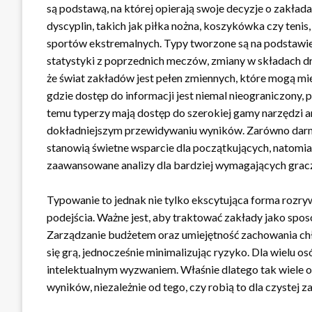
są podstawą, na której opierają swoje decyzje o zakła
dyscyplin, takich jak piłka nożna, koszykówka czy tenis,
sportów ekstremalnych. Typy tworzone są na podstawie 
statystyki z poprzednich meczów, zmiany w składach d
że świat zakładów jest pełen zmiennych, które mogą mi
gdzie dostęp do informacji jest niemal nieograniczony, 
temu typerzy mają dostęp do szerokiej gamy narzędzi a
dokładniejszym przewidywaniu wyników. Zarówno darmow
stanowią świetne wsparcie dla początkujących, natomias
zaawansowane analizy dla bardziej wymagających grac
Typowanie to jednak nie tylko ekscytująca forma rozr
podejścia. Ważne jest, aby traktować zakłady jako spo
Zarządzanie budżetem oraz umiejętność zachowania chł
się grą, jednocześnie minimalizując ryzyko. Dla wielu os
intelektualnym wyzwaniem. Właśnie dlatego tak wiele o
wyników, niezależnie od tego, czy robią to dla czystej z