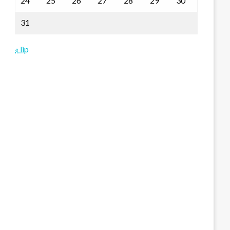
24
25
26
27
28
29
30
31
« lip