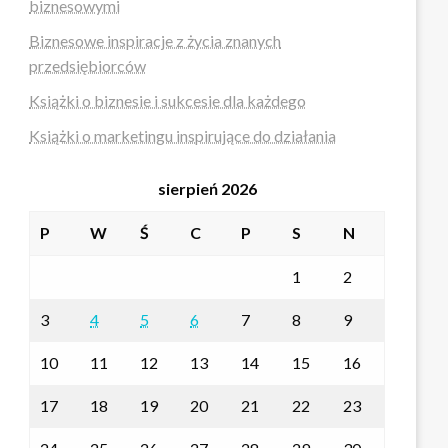
biznesowymi
Biznesowe inspiracje z życia znanych
przedsiębiorców
Książki o biznesie i sukcesie dla każdego
Książki o marketingu inspirujące do działania
sierpień 2026
P
W
Ś
C
P
S
N
1
2
3
4
5
6
7
8
9
10
11
12
13
14
15
16
17
18
19
20
21
22
23