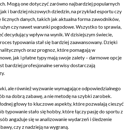
dach. Mogą one dotyczyć zarówno najbardziej popularnych
 jak i bardziej niszowych dziedzin, na przykład esportu czy
licznych danych, takich jak aktualna forma zawodników,
rużyn czy nawet warunki pogodowe. Wszystko to sprawia,
eć decydujący wpływ na wynik. W dzisiejszym świecie,
proces typowania stał się bardziej zaawansowany. Dzięki
nalitycznych oraz prognoz, które pomagają w
e, jak i płatne typy mają swoje zalety – darmowe opcje
t bardziej profesjonalne serwisy dostarczają
zy.
ywki, ale również wyzwanie wymagające odpowiedzialnego
sób na dobrą zabawę, a nie metodę na szybki zarobek.
odnej głowy to kluczowe aspekty, które pozwalają cieszyć
ób typowanie stało się hobby, które łączy pasję do sportu z
sób angażuje się w analizowanie wydarzeń i śledzenie
abawy, czy z nadzieją na wygraną.