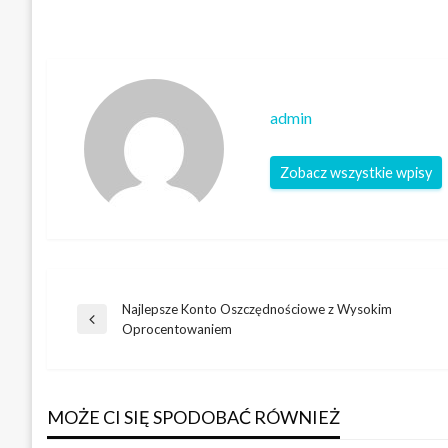
admin
Zobacz wszystkie wpisy
Najlepsze Konto Oszczędnościowe z Wysokim
Nawigacja
Poprzedni
Oprocentowaniem
wpis
wpisu
MOŻE CI SIĘ SPODOBAĆ RÓWNIEŻ