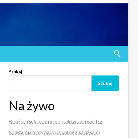
Szukaj
Szukaj
Na żywo
Książki o sukcesie pełne praktycznej wiedzy
Księgarnia motywacyjna online z książkami