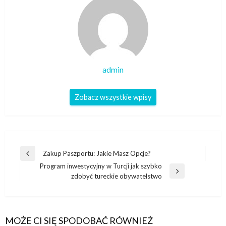
admin
Zobacz wszystkie wpisy
Nawigacja
Zakup Paszportu: Jakie Masz Opcje?
Poprzedni
wpisu
Program inwestycyjny w Turcji jak szybko
wpis
Następny
zdobyć tureckie obywatelstwo
wpis
MOŻE CI SIĘ SPODOBAĆ RÓWNIEŻ