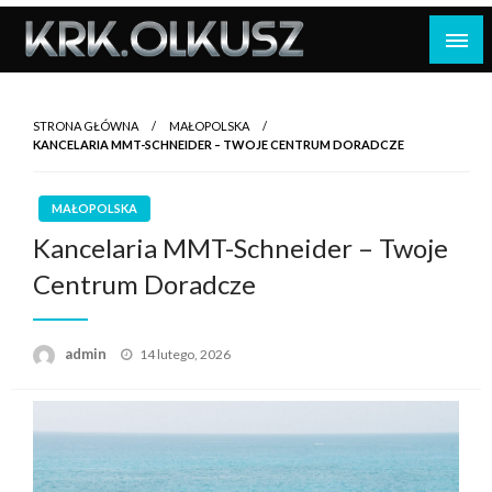
Skip
to
content
STRONA GŁÓWNA
MAŁOPOLSKA
KANCELARIA MMT-SCHNEIDER – TWOJE CENTRUM DORADCZE
MAŁOPOLSKA
Kancelaria MMT-Schneider – Twoje
Centrum Doradcze
Opublikowane
admin
14 lutego, 2026
w