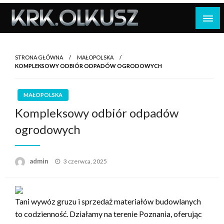
Skip
to
content
STRONA GŁÓWNA
MAŁOPOLSKA
KOMPLEKSOWY ODBIÓR ODPADÓW OGRODOWYCH
MAŁOPOLSKA
Kompleksowy odbiór odpadów
ogrodowych
Opublikowane
admin
3 czerwca, 2025
w
Tani wywóz gruzu i sprzedaż materiałów budowlanych
to codzienność. Działamy na terenie Poznania, oferując