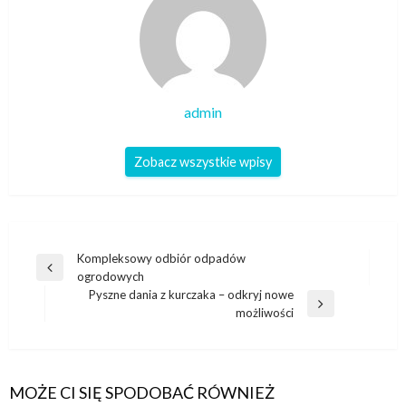
admin
Zobacz wszystkie wpisy
Nawigacja
Kompleksowy odbiór odpadów
Poprzedni
ogrodowych
wpisu
wpis
Pyszne dania z kurczaka – odkryj nowe
Następny
możliwości
wpis
MOŻE CI SIĘ SPODOBAĆ RÓWNIEŻ