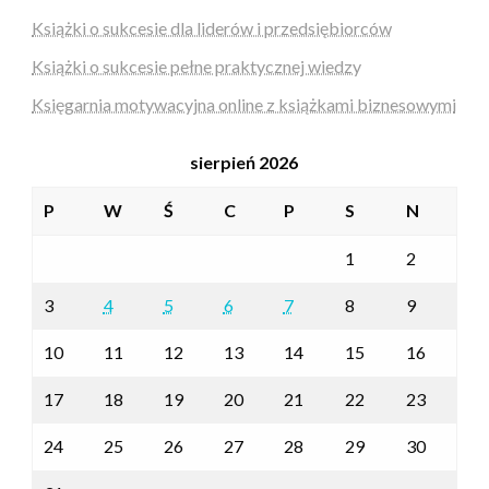
Książki o sukcesie dla liderów i przedsiębiorców
Książki o sukcesie pełne praktycznej wiedzy
Księgarnia motywacyjna online z książkami biznesowymi
sierpień 2026
P
W
Ś
C
P
S
N
1
2
3
4
5
6
7
8
9
10
11
12
13
14
15
16
17
18
19
20
21
22
23
24
25
26
27
28
29
30