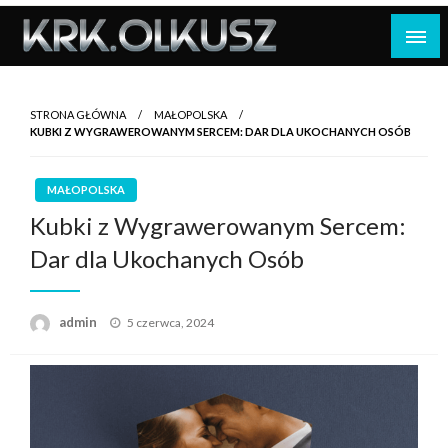
Skip
to
content
STRONA GŁÓWNA
MAŁOPOLSKA
KUBKI Z WYGRAWEROWANYM SERCEM: DAR DLA UKOCHANYCH OSÓB
MAŁOPOLSKA
Kubki z Wygrawerowanym Sercem:
Dar dla Ukochanych Osób
Opublikowane
admin
5 czerwca, 2024
w