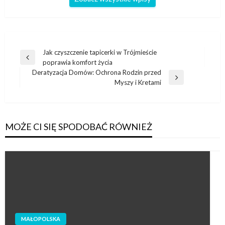
Nawigacja
Jak czyszczenie tapicerki w Trójmieście
Poprzedni
poprawia komfort życia
wpisu
wpis
Deratyzacja Domów: Ochrona Rodzin przed
Następny
Myszy i Kretami
wpis
MOŻE CI SIĘ SPODOBAĆ RÓWNIEŻ
MAŁOPOLSKA