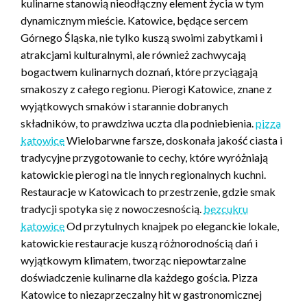
kulinarne stanowią nieodłączny element życia w tym
dynamicznym mieście. Katowice, będące sercem
Górnego Śląska, nie tylko kuszą swoimi zabytkami i
atrakcjami kulturalnymi, ale również zachwycają
bogactwem kulinarnych doznań, które przyciągają
smakoszy z całego regionu. Pierogi Katowice, znane z
wyjątkowych smaków i starannie dobranych
składników, to prawdziwa uczta dla podniebienia.
pizza
katowice
Wielobarwne farsze, doskonała jakość ciasta i
tradycyjne przygotowanie to cechy, które wyróżniają
katowickie pierogi na tle innych regionalnych kuchni.
Restauracje w Katowicach to przestrzenie, gdzie smak
tradycji spotyka się z nowoczesnością.
bezcukru
katowice
Od przytulnych knajpek po eleganckie lokale,
katowickie restauracje kuszą różnorodnością dań i
wyjątkowym klimatem, tworząc niepowtarzalne
doświadczenie kulinarne dla każdego gościa. Pizza
Katowice to niezaprzeczalny hit w gastronomicznej