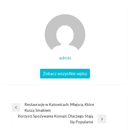
admin
Zobacz wszystkie wpisy
Nawigacja
Restauracje w Katowicach: Miejsca, Które
Poprzedni
Kuszą Smakiem
wpisu
wpis
Korzyści Spożywania Konopi: Dlaczego Stają
Następny
Się Popularne
wpis